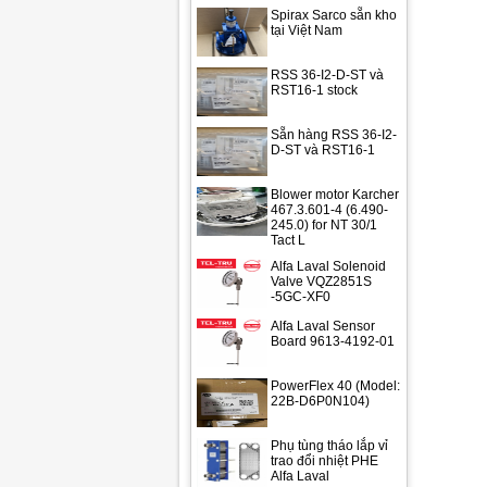
Spirax Sarco sẵn kho
tại Việt Nam
RSS 36-I2-D-ST và
RST16-1 stock
Sẵn hàng RSS 36-I2-
D-ST và RST16-1
Blower motor Karcher
467.3.601-4 (6.490-
245.0) for NT 30/1
Tact L
Alfa Laval Solenoid
Valve VQZ2851S
-5GC-XF0
Alfa Laval Sensor
Board 9613-4192-01
PowerFlex 40 (Model:
22B-D6P0N104)
Phụ tùng tháo lắp vỉ
trao đổi nhiệt PHE
Alfa Laval