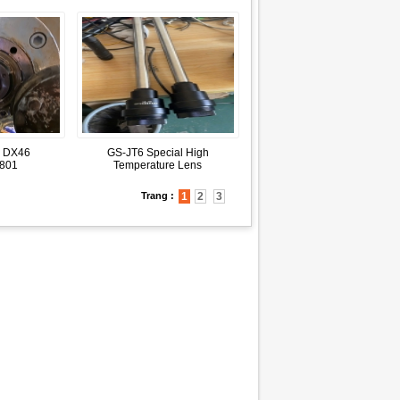
 DX46
GS-JT6 Special High
.801
Temperature Lens
Trang :
1
2
3