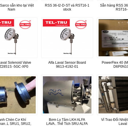
Sarco sẵn kho tại Việt
RSS 36-I2-D-ST và RST16-1
Sẵn hàng RSS 36-
Nam
stock
RST16-
Laval Solenoid Valve
Alfa Laval Sensor Board
PowerFlex 40 (M
Z2851S -5GC-XF0
9613-4192-01
D6P0N10
ành Chèn Cơ Khí
Bơm Ly Tâm LKH ALFA
Vỉ Trao Đổi Nhiệt
han..L SRU1, SRU2,
LAVA.. Thể Tích SRU ALFA
Laval
SRU3, SRU4
LAVAL