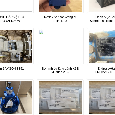
NG CẤP VẬT TƯ
Reflex Sensor Wenglor
Danh Mục Sả
DONALDSON
P1NH303
Schmersal Trong
an SAMSON 3351
Bơm nhiều tầng cánh KSB
Endress+Ha
Multitec V 32
PROMAG50 - 
UA0A1AA0