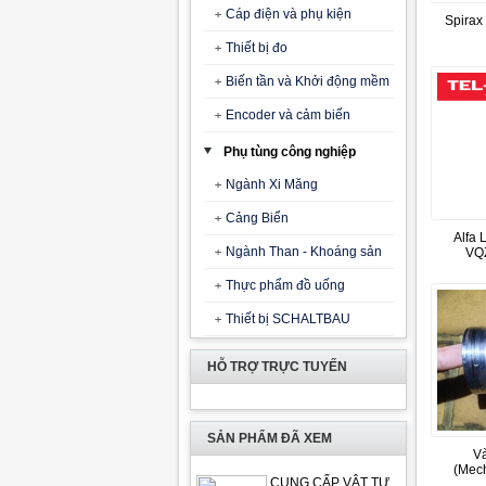
Cáp điện và phụ kiện
Spirax 
Thiết bị đo
Biến tần và Khởi động mềm
Encoder và cảm biến
Phụ tùng công nghiệp
Ngành Xi Măng
Cảng Biển
Alfa 
Ngành Than - Khoáng sản
VQ
Thực phẩm đồ uống
Thiết bị SCHALTBAU
HỖ TRỢ TRỰC TUYẾN
SẢN PHẨM ĐÃ XEM
V
(Mec
CUNG CẤP VẬT TƯ