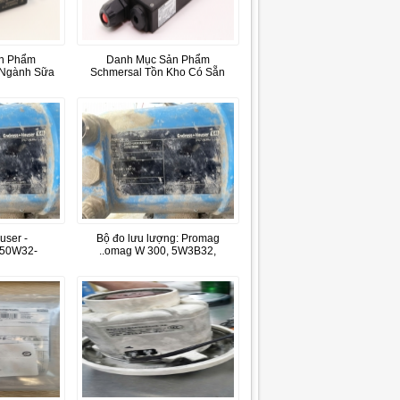
n Phẩm
Danh Mục Sản Phẩm
 Ngành Sữa
Schmersal Tồn Kho Có Sẵn
user -
Bộ đo lưu lượng: Promag
50W32-
..omag W 300, 5W3B32,
AAAA
DN32