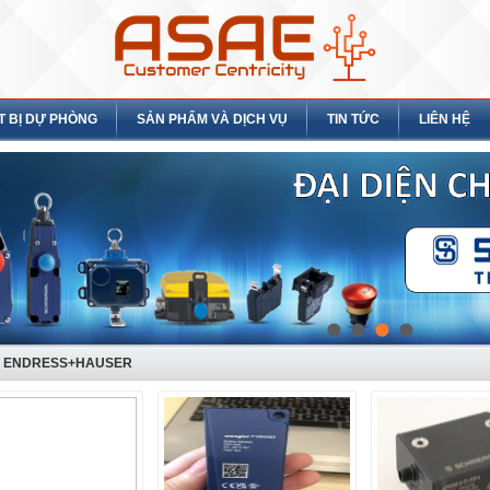
T BỊ DỰ PHÒNG
SẢN PHẨM VÀ DỊCH VỤ
TIN TỨC
LIÊN HỆ
BỊ ENDRESS+HAUSER