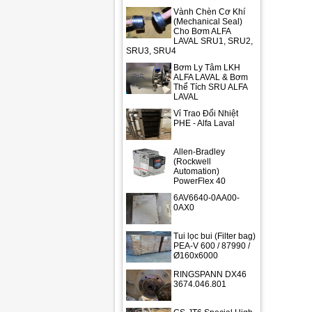
Vành Chèn Cơ Khí
(Mechanical Seal)
Cho Bơm ALFA
LAVAL SRU1, SRU2,
SRU3, SRU4
Bơm Ly Tâm LKH
ALFA LAVAL & Bơm
Thể Tích SRU ALFA
LAVAL
Vỉ Trao Đổi Nhiệt
PHE - Alfa Laval
Allen-Bradley
(Rockwell
Automation)
PowerFlex 40
6AV6640-0AA00-
0AX0
Tui lọc bui (Filter bag)
PEA-V 600 / 87990 /
Ø160x6000
RINGSPANN DX46
3674.046.801