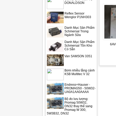
DONALDSON
Reflex Sensor
Wenglor P1NH303
Danh Mục Sản Phẩm
Schmersal Trong
Ngành Sữa
Danh Mục Sản Phẩm
6AV
Schmersal Tồn Kho
Có Sẵn
Van SAMSON 3351
Bơm nhiều tầng cánh
KSB Multitec V 32
Endress+Hauser -
PROMAG50 - 50W32-
UA0A1AA0AAAA
Bộ đo lưu lượng:
Promag 50W32,
DN32 thay thế sang
Promag W 300,
5W3B32, DN32