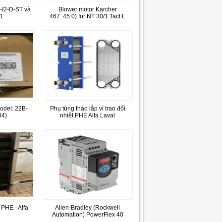
I2-D-ST và
Blower motor Karcher
1
467..45.0) for NT 30/1 Tact L
odel: 22B-
Phụ tùng tháo lắp vỉ trao đổi
4)
nhiệt PHE Alfa Laval
 PHE - Alfa
Allen-Bradley (Rockwell
Automation) PowerFlex 40