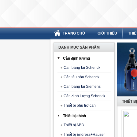
TRANG CHỦ
GIỚI THIỆU
THIẾ
DANH MỤC SẢN PHẨM
Cân định lượng
Cân băng tải Schenck
Cân tàu hỏa Schenck
Cân băng tải Siemens
Cân định lượng Schenck
THIẾT 
Thiết bị phụ trợ cân
Thiết bị chính
Thiết bị ABB
Thiết bị Endress+Hauser