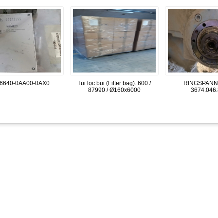
6640-0AA00-0AX0
Tui lọc bui (Filter bag)..600 /
RINGSPANN
87990 / Ø160x6000
3674.046