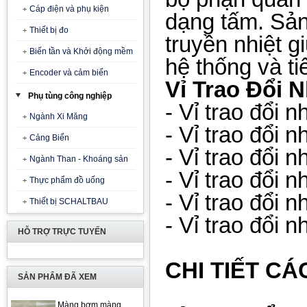
Cáp điện và phụ kiện
dạng tấm. Sản
Thiết bị đo
truyền nhiệt g
Biến tần và Khởi động mềm
hệ thống và t
Encoder và cảm biến
Vỉ Trao Đổi N
Phụ tùng công nghiệp
- Vỉ trao đổi 
Ngành Xi Măng
-
Vỉ trao đổi 
Cảng Biển
-
Vỉ trao đổi 
Ngành Than - Khoáng sản
-
Vỉ trao đổi 
Thực phẩm đồ uống
-
Vỉ trao đổi n
Thiết bị SCHALTBAU
-
Vỉ trao đổi n
HỖ TRỢ TRỰC TUYẾN
CHI TIẾT CÁ
SẢN PHẨM ĐÃ XEM
Màng bơm màng