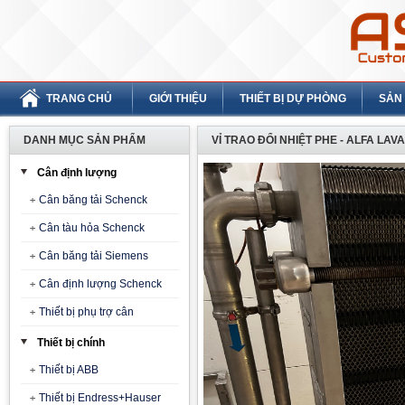
TRANG CHỦ
GIỚI THIỆU
THIẾT BỊ DỰ PHÒNG
SẢN
DANH MỤC SẢN PHẨM
VỈ TRAO ĐỔI NHIỆT PHE - ALFA LAV
Cân định lượng
Cân băng tải Schenck
Cân tàu hỏa Schenck
Cân băng tải Siemens
Cân định lượng Schenck
Thiết bị phụ trợ cân
Thiết bị chính
Thiết bị ABB
Thiết bị Endress+Hauser