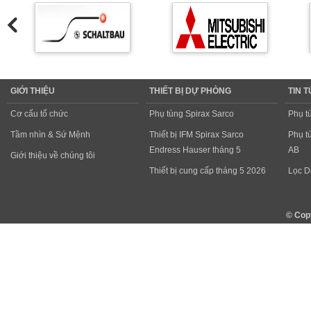
GIỚI THIỆU
THIẾT BỊ DỰ PHÒNG
TIN 
Cơ cấu tổ chức
Phụ tùng Spirax Sarco
Phụ t
Tầm nhìn & Sứ Mệnh
Thiết bị IFM Spirax Sarco
Phụ t
Endress Hauser tháng 5
AB
Giới thiệu về chúng tôi
Thiết bị cung cấp tháng 5 2026
Lọc D
© Cop