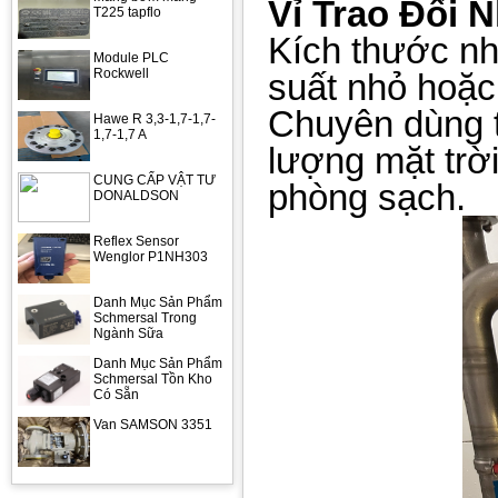
Vỉ Trao Đổi 
T225 tapflo
Kích thước nh
Module PLC
Rockwell
suất nhỏ hoặc
Chuyên dùng 
Hawe R 3,3-1,7-1,7-
1,7-1,7 A
lượng mặt trời
CUNG CẤP VẬT TƯ
phòng sạch.
DONALDSON
Reflex Sensor
Wenglor P1NH303
Danh Mục Sản Phẩm
Schmersal Trong
Ngành Sữa
Danh Mục Sản Phẩm
Schmersal Tồn Kho
Có Sẵn
Van SAMSON 3351