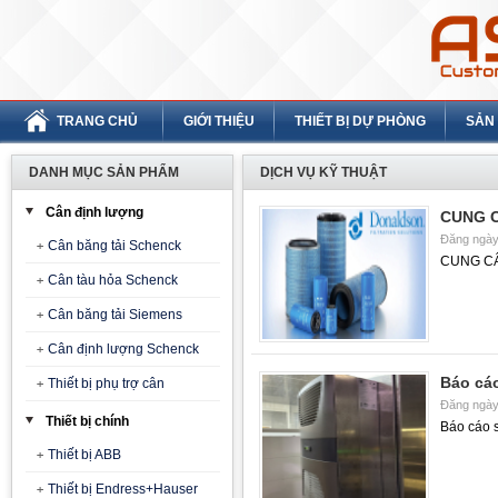
TRANG CHỦ
GIỚI THIỆU
THIẾT BỊ DỰ PHÒNG
SẢN
DANH MỤC SẢN PHẨM
DỊCH VỤ KỸ THUẬT
Cân định lượng
CUNG 
Đăng ngày
Cân băng tải Schenck
CUNG C
Cân tàu hỏa Schenck
Cân băng tải Siemens
Cân định lượng Schenck
Báo cáo
Thiết bị phụ trợ cân
Đăng ngày
Thiết bị chính
Báo cáo s
Thiết bị ABB
Thiết bị Endress+Hauser