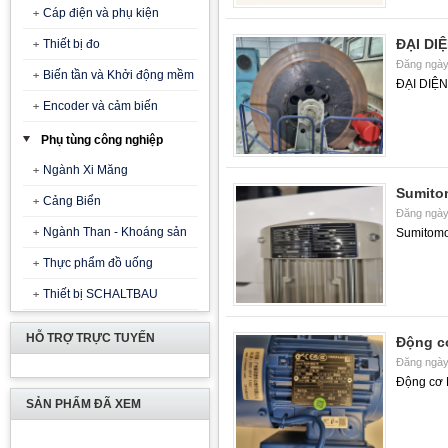
Cáp điện và phụ kiện
ĐẠI DI
Thiết bị đo
Đăng ngày
Biến tần và Khởi động mềm
ĐẠI DIỆ
Encoder và cảm biến
Phụ tùng công nghiệp
Ngành Xi Măng
Sumito
Cảng Biển
Đăng ngày
Ngành Than - Khoáng sản
Sumitom
Thực phẩm đồ uống
Thiết bị SCHALTBAU
HỖ TRỢ TRỰC TUYẾN
Động c
Đăng ngày
Động cơ 
SẢN PHẨM ĐÃ XEM