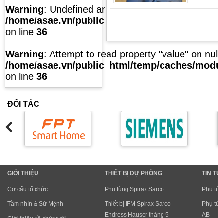
Warning
: Undefined array key "list" in
/home/asae.vn/public_html/temp/caches/modul
on line
36
Warning
: Attempt to read property "value" on null
/home/asae.vn/public_html/temp/caches/modul
on line
36
ĐỐI TÁC
GIỚI THIỆU
THIẾT BỊ DỰ PHÒNG
TIN 
Cơ cấu tổ chức
Phụ tùng Spirax Sarco
Phụ t
Tầm nhìn & Sứ Mệnh
Thiết bị IFM Spirax Sarco
Phụ t
Endress Hauser tháng 5
AB