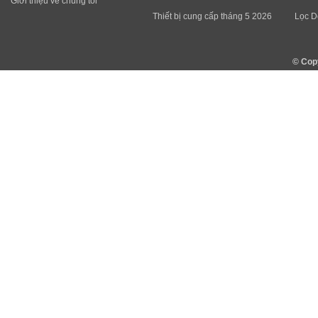
Giới thiệu về chúng tôi
Thiết bị cung cấp tháng 5 2026
Lọc D
© Cop