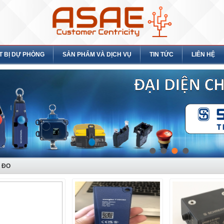
T BỊ DỰ PHÒNG
SẢN PHẨM VÀ DỊCH VỤ
TIN TỨC
LIÊN HỆ
Ị ĐO