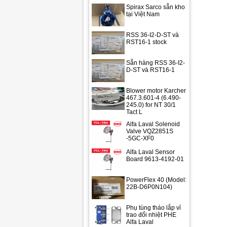
Spirax Sarco sẵn kho
tại Việt Nam
RSS 36-I2-D-ST và
RST16-1 stock
Sẵn hàng RSS 36-I2-
D-ST và RST16-1
Blower motor Karcher
467.3.601-4 (6.490-
245.0) for NT 30/1
Tact L
Alfa Laval Solenoid
Valve VQZ2851S
-5GC-XF0
Alfa Laval Sensor
Board 9613-4192-01
PowerFlex 40 (Model:
22B-D6P0N104)
Phụ tùng tháo lắp vỉ
trao đổi nhiệt PHE
Alfa Laval