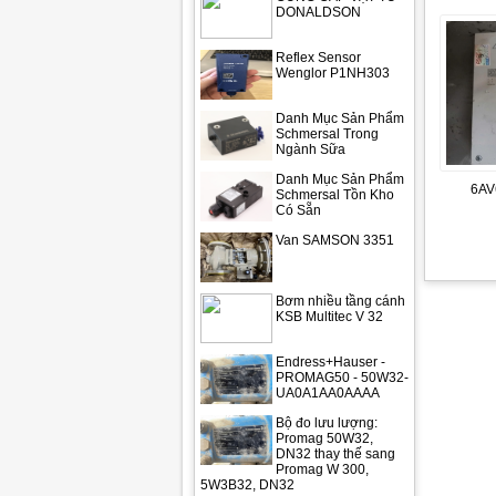
DONALDSON
Reflex Sensor
Wenglor P1NH303
Danh Mục Sản Phẩm
Schmersal Trong
Ngành Sữa
Danh Mục Sản Phẩm
6AV
Schmersal Tồn Kho
Có Sẵn
Van SAMSON 3351
Bơm nhiều tầng cánh
KSB Multitec V 32
Endress+Hauser -
PROMAG50 - 50W32-
UA0A1AA0AAAA
Bộ đo lưu lượng:
Promag 50W32,
DN32 thay thế sang
Promag W 300,
5W3B32, DN32