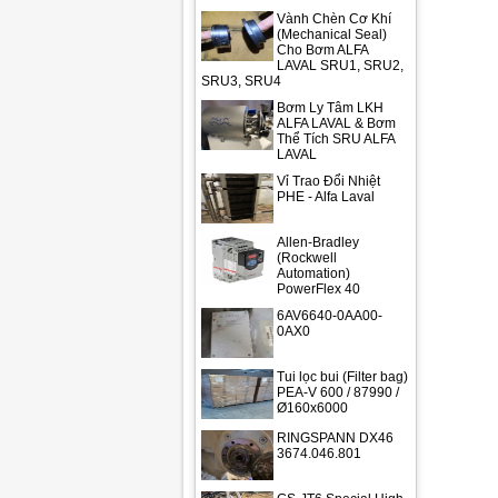
Vành Chèn Cơ Khí
(Mechanical Seal)
Cho Bơm ALFA
LAVAL SRU1, SRU2,
SRU3, SRU4
Bơm Ly Tâm LKH
ALFA LAVAL & Bơm
Thể Tích SRU ALFA
LAVAL
Vỉ Trao Đổi Nhiệt
PHE - Alfa Laval
Allen-Bradley
(Rockwell
Automation)
PowerFlex 40
6AV6640-0AA00-
0AX0
Tui lọc bui (Filter bag)
PEA-V 600 / 87990 /
Ø160x6000
RINGSPANN DX46
3674.046.801