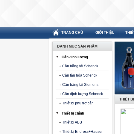
TRANG CHỦ
GIỚI THIỆU
THIẾ
DANH MỤC SẢN PHẨM
Cân định lượng
Cân băng tải Schenck
Cân tàu hỏa Schenck
Cân băng tải Siemens
Cân định lượng Schenck
THIẾT B
Thiết bị phụ trợ cân
Thiết bị chính
Thiết bị ABB
Thiết bị Endress+Hauser