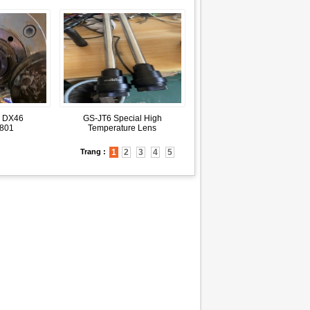
 DX46
GS-JT6 Special High
.801
Temperature Lens
Trang :
1
2
3
4
5