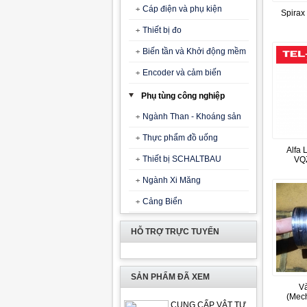
Cáp điện và phụ kiện
Spirax 
Thiết bị đo
Biến tần và Khởi động mềm
Encoder và cảm biến
Phụ tùng công nghiệp
Ngành Than - Khoáng sản
Thực phẩm đồ uống
Alfa 
Thiết bị SCHALTBAU
VQ
Ngành Xi Măng
Cảng Biển
HỖ TRỢ TRỰC TUYẾN
SẢN PHẨM ĐÃ XEM
V
(Mec
CUNG CẤP VẬT TƯ