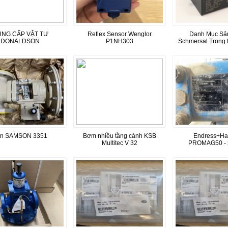
NG CẤP VẬT TƯ
Reflex Sensor Wenglor
Danh Mục Sả
DONALDSON
P1NH303
Schmersal Trong
an SAMSON 3351
Bơm nhiều tầng cánh KSB
Endress+Ha
Multitec V 32
PROMAG50 - 
UA0A1AA0