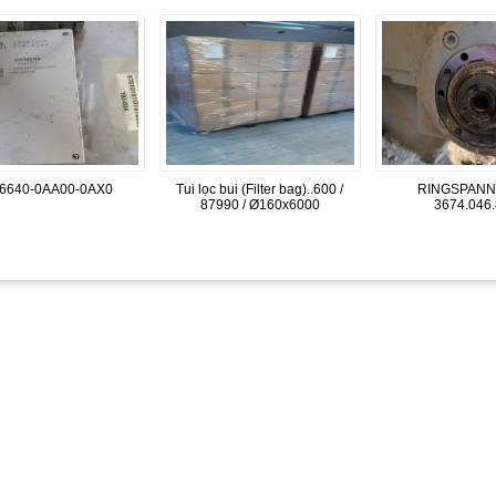
6640-0AA00-0AX0
Tui lọc bui (Filter bag)..600 /
RINGSPANN
87990 / Ø160x6000
3674.046