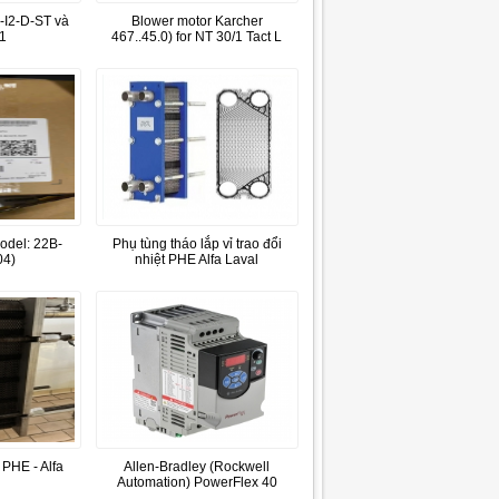
I2-D-ST và
Blower motor Karcher
1
467..45.0) for NT 30/1 Tact L
odel: 22B-
Phụ tùng tháo lắp vỉ trao đổi
4)
nhiệt PHE Alfa Laval
 PHE - Alfa
Allen-Bradley (Rockwell
Automation) PowerFlex 40