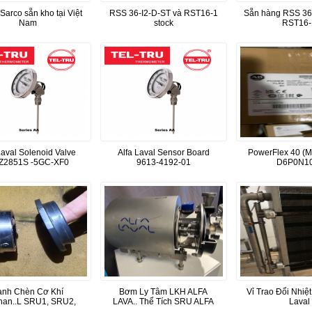
Sarco sẵn kho tại Việt
RSS 36-I2-D-ST và RST16-1
Sẵn hàng RSS 36-
Nam
stock
RST16-
Laval Solenoid Valve
Alfa Laval Sensor Board
PowerFlex 40 (M
Z2851S -5GC-XF0
9613-4192-01
D6P0N10
ành Chèn Cơ Khí
Bơm Ly Tâm LKH ALFA
Vỉ Trao Đổi Nhiệt
han..L SRU1, SRU2,
LAVA.. Thể Tích SRU ALFA
Laval
SRU3, SRU4
LAVAL