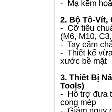
- Mạ kẽm hoặc
2. Bộ Tô-Vít
- Cỡ tiêu chu
(M6, M10, C3, 
- Tay cầm chắ
- Thiết kế vừ
xước bề mặt
3. Thiết Bị N
Tools)
- Hỗ trợ đưa 
cong mép
- Giảm nguy cơ