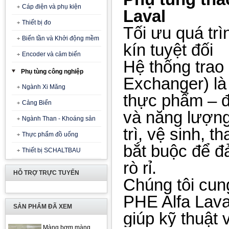
Cáp điện và phụ kiện
Laval
Thiết bị đo
Tối ưu quá trì
Biến tần và Khởi động mềm
kín tuyệt đối
Encoder và cảm biến
Hệ thống trao
Phụ tùng công nghiệp
Exchanger) là 
Ngành Xi Măng
thực phẩm – 
Cảng Biển
và năng lượng
Ngành Than - Khoáng sản
trì, vệ sinh, t
Thực phẩm đồ uống
bắt buộc để đ
Thiết bị SCHALTBAU
rò rỉ.
HỖ TRỢ TRỰC TUYẾN
Chúng tôi cung
PHE Alfa Lava
SẢN PHẨM ĐÃ XEM
giúp kỹ thuật 
Màng bơm màng