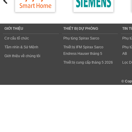
GIỚI THIỆU
THIẾT BỊ DỰ PHÒNG
TIN 
Cơ cấu tổ chức
Phụ tùng Spirax Sarco
Phụ t
Tầm nhìn & Sứ Mệnh
Thiết bị IFM Spirax Sarco
Phụ t
Endress Hauser tháng 5
AB
Giới thiệu về chúng tôi
Thiết bị cung cấp tháng 5 2026
Lọc D
© Cop