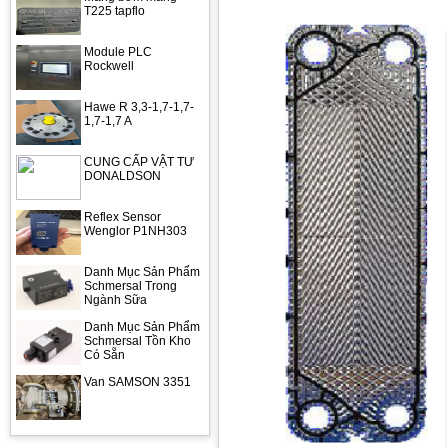
T225 tapflo
Module PLC
Rockwell
Hawe R 3,3-1,7-1,7-
1,7-1,7 A
CUNG CẤP VẬT TƯ
DONALDSON
Reflex Sensor
Wenglor P1NH303
Danh Mục Sản Phẩm
Schmersal Trong
Ngành Sữa
Danh Mục Sản Phẩm
Schmersal Tồn Kho
Có Sẵn
Van SAMSON 3351