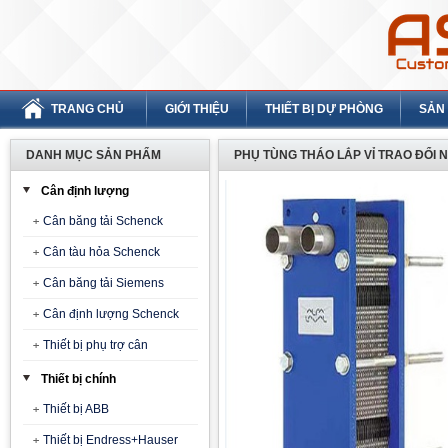
TRANG CHỦ
GIỚI THIỆU
THIẾT BỊ DỰ PHÒNG
SẢN
DANH MỤC SẢN PHẨM
PHỤ TÙNG THÁO LẮP VỈ TRAO ĐỔI N
Cân định lượng
Cân băng tải Schenck
Cân tàu hỏa Schenck
Cân băng tải Siemens
Cân định lượng Schenck
Thiết bị phụ trợ cân
Thiết bị chính
Thiết bị ABB
Thiết bị Endress+Hauser