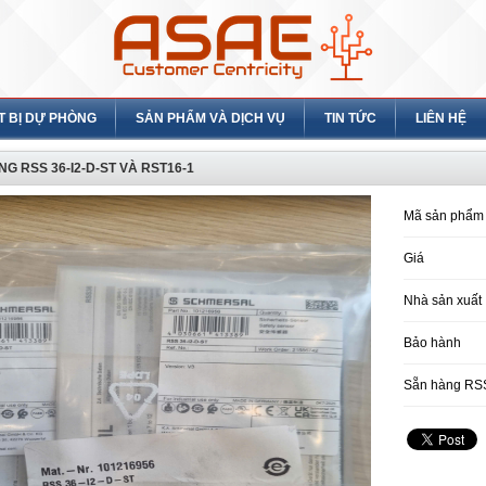
T BỊ DỰ PHÒNG
SẢN PHẨM VÀ DỊCH VỤ
TIN TỨC
LIÊN HỆ
G RSS 36-I2-D-ST VÀ RST16-1
Mã sản phẩm
Giá
Nhà sản xuất
Bảo hành
Sẵn hàng RSS