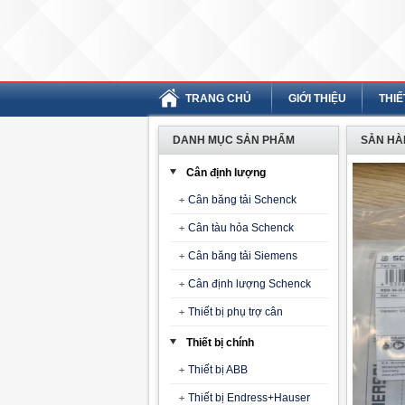
TRANG CHỦ
GIỚI THIỆU
THIẾ
DANH MỤC SẢN PHẨM
SẴN HÀN
Cân định lượng
Cân băng tải Schenck
Cân tàu hỏa Schenck
Cân băng tải Siemens
Cân định lượng Schenck
Thiết bị phụ trợ cân
Thiết bị chính
Thiết bị ABB
Thiết bị Endress+Hauser