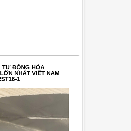
G TỰ ĐỘNG HÓA
LỚN NHẤT VIỆT NAM
RST16-1