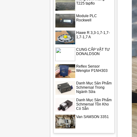
T225 tapflo
Module PLC
Rockwell
Hawe R 3,3-1,7-1,7-
1,7-1,7 A
CUNG CẤP VẬT TƯ
DONALDSON
Reflex Sensor
Wenglor P1NH303
Danh Mục Sản Phẩm
Schmersal Trong
Ngành Sữa
Danh Mục Sản Phẩm
Schmersal Tồn Kho
Có Sẵn
Van SAMSON 3351