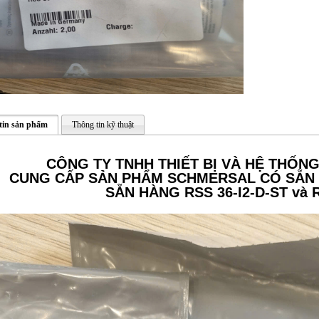
tin sản phẩm
Thông tin kỹ thuật
CÔNG TY TNHH THIẾT BỊ VÀ HỆ THỐN
CUNG CẤP SẢN PHẨM SCHMERSAL CÓ SẴN 
SẴN HÀNG RSS 36-I2-D-ST và 