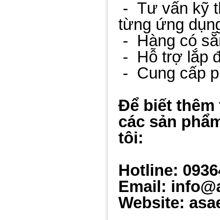
-
Tư vấn kỹ 
từng ứng dụn
-
Hàng có sẵ
-
Hỗ trợ lắp đ
-
Cung cấp p
Để biết thêm 
các sản phẩm
tôi:
Hotline: 093
Email: info@
Website: asa