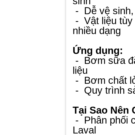
sinh
-
Dễ vệ sinh,
-
Vật liệu tùy
nhiều dạng
Ứng dụng:
-
Bơm sữa đặ
liệu
-
Bơm chất l
-
Quy trình s
Tại Sao Nên
-
Phân phối 
Laval