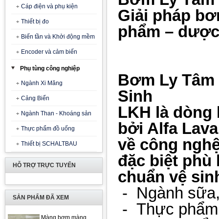
Cáp điện và phụ kiện
Giải pháp bơ
Thiết bị đo
phẩm – dược
Biến tần và Khởi động mềm
Encoder và cảm biến
Phụ tùng công nghiệp
Bơm Ly Tâm L
Ngành Xi Măng
Sinh
Cảng Biển
LKH là dòng 
Ngành Than - Khoáng sản
bởi Alfa Lava
Thực phẩm đồ uống
về công nghệ
Thiết bị SCHALTBAU
đặc biệt phù 
HỖ TRỢ TRỰC TUYẾN
chuẩn vệ sin
- Ngành sữa, 
SẢN PHẨM ĐÃ XEM
-
Thực phẩm 
Màng bơm màng