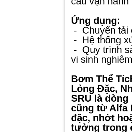
cầu vận hành
Ứng dụng:
-
Chuyển tải 
-
Hệ thống x
-
Quy trình s
vi sinh nghiêm
Bơm Thể Tíc
Lỏng Đặc, N
SRU là dòng 
cũng từ Alfa
đặc, nhớt ho
tưởng trong 