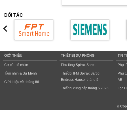
ĐỐI TÁC
GIỚI THIỆU
THIẾT BỊ DỰ PHÒNG
TIN 
Cơ cấu tổ chức
Phụ tùng Spirax Sarco
Phụ t
Tầm nhìn & Sứ Mệnh
Thiết bị IFM Spirax Sarco
Phụ t
Endress Hauser tháng 5
AB
Giới thiệu về chúng tôi
Thiết bị cung cấp tháng 5 2026
Lọc D
© Cop