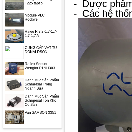
-
Dược phẩm
T225 tapflo
-
Các hệ thốn
Module PLC
Rockwell
Hawe R 3,3-1,7-1,7-
1,7-1,7 A
CUNG CẤP VẬT TƯ
DONALDSON
Reflex Sensor
Wenglor P1NH303
Danh Mục Sản Phẩm
Schmersal Trong
Ngành Sữa
Danh Mục Sản Phẩm
Schmersal Tồn Kho
Có Sẵn
Van SAMSON 3351