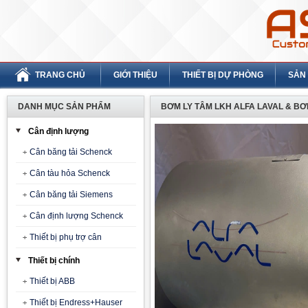
TRANG CHỦ
GIỚI THIỆU
THIẾT BỊ DỰ PHÒNG
SẢN
DANH MỤC SẢN PHẨM
BƠM LY TÂM LKH ALFA LAVAL & BƠ
Cân định lượng
Cân băng tải Schenck
Cân tàu hỏa Schenck
Cân băng tải Siemens
Cân định lượng Schenck
Thiết bị phụ trợ cân
Thiết bị chính
Thiết bị ABB
Thiết bị Endress+Hauser