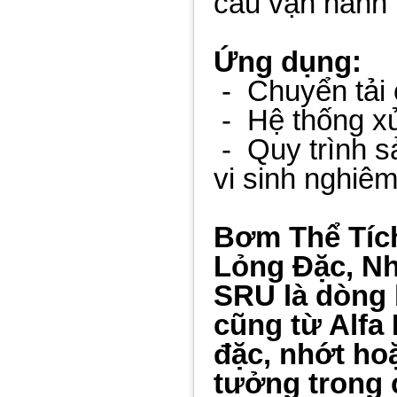
cầu vận hành
Ứng dụng:
-
Chuyển tải 
-
Hệ thống x
-
Quy trình s
vi sinh nghiêm
Bơm Thể Tíc
Lỏng Đặc, N
SRU là dòng 
cũng từ Alfa
đặc, nhớt ho
tưởng trong 