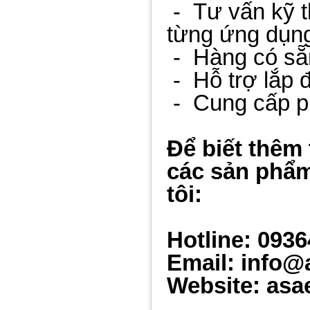
-
Tư vấn kỹ 
từng ứng dụn
-
Hàng có sẵ
-
Hỗ trợ lắp đ
-
Cung cấp p
Để biết thêm 
các sản phẩm
tôi:
Hotline: 093
Email: info@
Website: asa