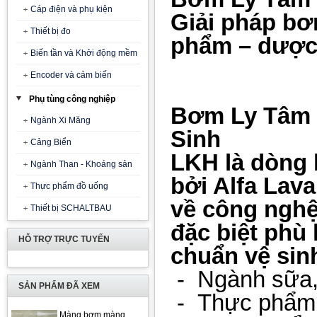
Cáp điện và phụ kiện
Giải pháp bơ
Thiết bị đo
phẩm – dược
Biến tần và Khởi động mềm
Encoder và cảm biến
Phụ tùng công nghiệp
Bơm Ly Tâm L
Ngành Xi Măng
Sinh
Cảng Biển
LKH là dòng 
Ngành Than - Khoáng sản
bởi Alfa Lava
Thực phẩm đồ uống
về công nghệ
Thiết bị SCHALTBAU
đặc biệt phù 
HỖ TRỢ TRỰC TUYẾN
chuẩn vệ sin
- Ngành sữa, 
SẢN PHẨM ĐÃ XEM
-
Thực phẩm 
Màng bơm màng