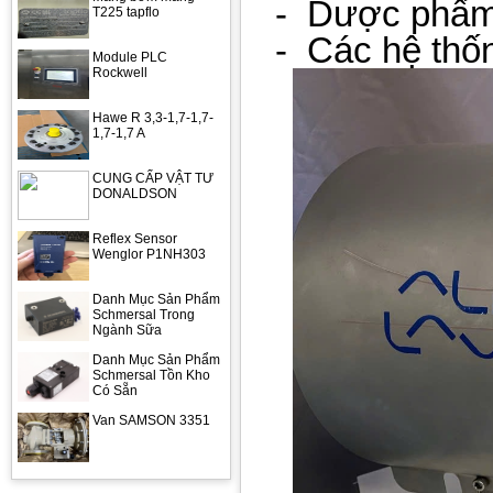
-
Dược phẩm
T225 tapflo
-
Các hệ thốn
Module PLC
Rockwell
Hawe R 3,3-1,7-1,7-
1,7-1,7 A
CUNG CẤP VẬT TƯ
DONALDSON
Reflex Sensor
Wenglor P1NH303
Danh Mục Sản Phẩm
Schmersal Trong
Ngành Sữa
Danh Mục Sản Phẩm
Schmersal Tồn Kho
Có Sẵn
Van SAMSON 3351