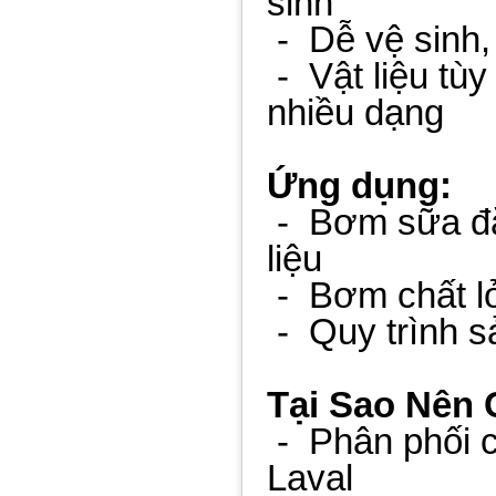
sinh
-
Dễ vệ sinh,
-
Vật liệu tùy
nhiều dạng
Ứng dụng:
-
Bơm sữa đặ
liệu
-
Bơm chất l
-
Quy trình s
Tại Sao Nên
-
Phân phối 
Laval