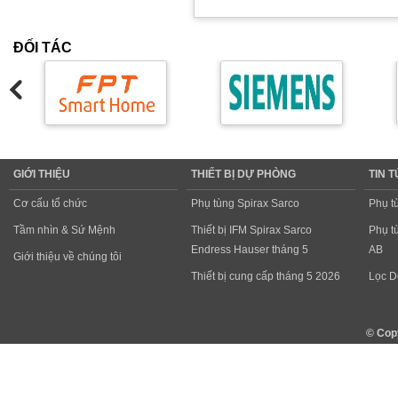
ĐỐI TÁC
GIỚI THIỆU
THIẾT BỊ DỰ PHÒNG
TIN 
Cơ cấu tổ chức
Phụ tùng Spirax Sarco
Phụ t
Tầm nhìn & Sứ Mệnh
Thiết bị IFM Spirax Sarco
Phụ t
Endress Hauser tháng 5
AB
Giới thiệu về chúng tôi
Thiết bị cung cấp tháng 5 2026
Lọc D
© Cop