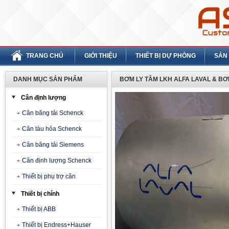
TRANG CHỦ
GIỚI THIỆU
THIẾT BỊ DỰ PHÒNG
SẢN
DANH MỤC SẢN PHẨM
BƠM LY TÂM LKH ALFA LAVAL & BƠ
Cân định lượng
Cân băng tải Schenck
Cân tàu hỏa Schenck
Cân băng tải Siemens
Cân định lượng Schenck
Thiết bị phụ trợ cân
Thiết bị chính
Thiết bị ABB
Thiết bị Endress+Hauser