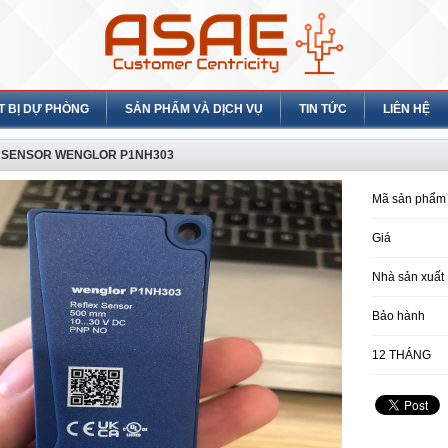
T BỊ DỰ PHÒNG
SẢN PHẨM VÀ DỊCH VỤ
TIN TỨC
LIÊN HỆ
 SENSOR WENGLOR P1NH303
Mã sản phẩm
Giá
Nhà sản xuất
Bảo hành
12 THÁNG