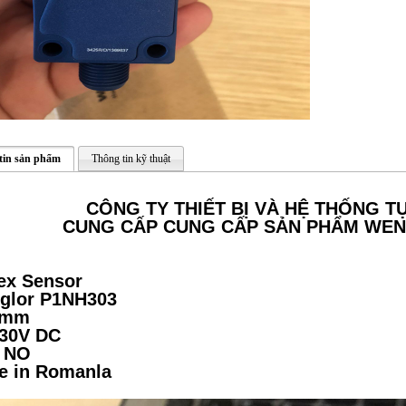
tin sản phẩm
Thông tin kỹ thuật
CÔNG TY THIẾT BỊ VÀ HỆ THỐNG 
CUNG CẤP CUNG CẤP SẢN PHẨM
WEN
ex Sensor
glor P1NH303
 mm
.30V DC
 NO
e in Romanla