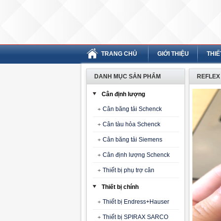
TRANG CHỦ
GIỚI THIỆU
THIẾ
DANH MỤC SẢN PHẨM
REFLEX
Cân định lượng
Cân băng tải Schenck
Cân tàu hỏa Schenck
Cân băng tải Siemens
Cân định lượng Schenck
Thiết bị phụ trợ cân
Thiết bị chính
Thiết bị Endress+Hauser
Thiết bị SPIRAX SARCO