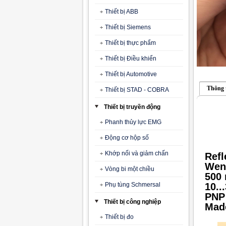
Thiết bị ABB
Thiết bị Siemens
Thiết bị thực phẩm
Thiết bị Điều khiển
Thiết bị Automotive
Thông 
Thiết bị STAD - COBRA
Thiết bị truyền động
Phanh thủy lực EMG
Động cơ hộp số
Khớp nối và giảm chấn
Refl
Wen
Vòng bi một chiều
500
Phụ tùng Schmersal
10..
PNP
Thiết bị công nghiệp
Mad
Thiết bị đo