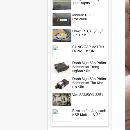
T225 tapflo
Module PLC
Rockwell
Hawe R 3,3-1,7-1,7-
1,7-1,7 A
CUNG CẤP VẬT TƯ
DONALDSON
Danh Mục Sản Phẩm
Schmersal Trong
Ngành Sữa
Danh Mục Sản Phẩm
Schmersal Tồn Kho
Có Sẵn
Van SAMSON 3351
Bơm nhiều tầng cánh
KSB Multitec V 32