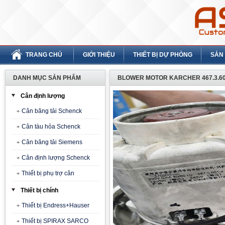
TRANG CHỦ
GIỚI THIỆU
THIẾT BỊ DỰ PHÒNG
SẢN
DANH MỤC SẢN PHẨM
BLOWER MOTOR KARCHER 467.3.601-4
Cân định lượng
Cân băng tải Schenck
Cân tàu hỏa Schenck
Cân băng tải Siemens
Cân định lượng Schenck
Thiết bị phụ trợ cân
Thiết bị chính
Thiết bị Endress+Hauser
Thiết bị SPIRAX SARCO