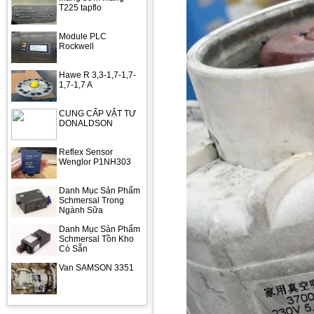
T225 tapflo
Module PLC
Rockwell
Hawe R 3,3-1,7-1,7-
1,7-1,7 A
CUNG CẤP VẬT TƯ
DONALDSON
Reflex Sensor
Wenglor P1NH303
Danh Mục Sản Phẩm
Schmersal Trong
Ngành Sữa
Danh Mục Sản Phẩm
Schmersal Tồn Kho
Có Sẵn
Van SAMSON 3351