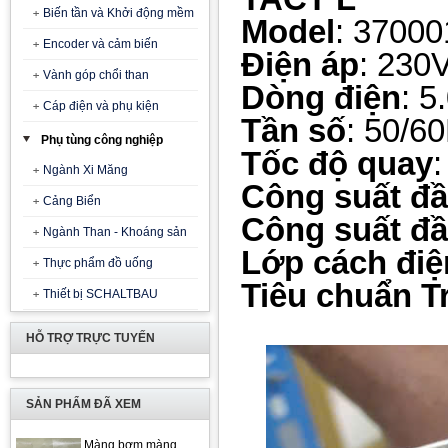
Biến tần và Khởi động mềm
Model
: 3700
Encoder và cảm biến
Điện áp
: 230
Vành góp chổi than
Dòng điện
: 5
Cáp điện và phụ kiện
Tần số
: 50/6
Phụ tùng công nghiệp
Tốc độ quay
Ngành Xi Măng
Công suất đầ
Cảng Biển
Công suất đầ
Ngành Than - Khoáng sản
Lớp cách điệ
Thực phẩm đồ uống
Tiêu chuẩn 
Thiết bị SCHALTBAU
HỖ TRỢ TRỰC TUYẾN
SẢN PHẨM ĐÃ XEM
Màng bơm màng