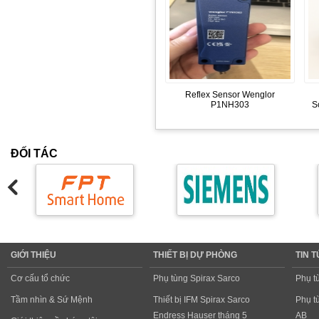
Reflex Sensor Wenglor
P1NH303
S
ĐỐI TÁC
GIỚI THIỆU
THIẾT BỊ DỰ PHÒNG
TIN 
Cơ cấu tổ chức
Phụ tùng Spirax Sarco
Phụ t
Tầm nhìn & Sứ Mệnh
Thiết bị IFM Spirax Sarco
Phụ t
Endress Hauser tháng 5
AB