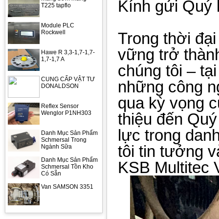
Kính gửi Quý 
T225 tapflo
Module PLC
Rockwell
Trong thời đại
vững trở thành
Hawe R 3,3-1,7-1,7-
1,7-1,7 A
chúng tôi – tạ
CUNG CẤP VẬT TƯ
những công ng
DONALDSON
qua kỳ vọng c
Reflex Sensor
Wenglor P1NH303
thiệu đến Quý
lực trong dan
Danh Mục Sản Phẩm
Schmersal Trong
tôi tin tưởng
Ngành Sữa
Danh Mục Sản Phẩm
KSB Multitec 
Schmersal Tồn Kho
Có Sẵn
Van SAMSON 3351