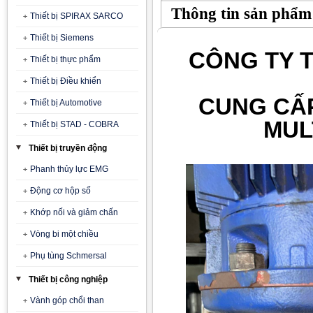
Thông tin sản phẩm
Thiết bị SPIRAX SARCO
Thiết bị Siemens
CÔNG TY T
Thiết bị thực phẩm
Thiết bị Điều khiển
CUNG CẤ
Thiết bị Automotive
MUL
Thiết bị STAD - COBRA
Thiết bị truyền động
Phanh thủy lực EMG
Động cơ hộp số
Khớp nối và giảm chấn
Vòng bi một chiều
Phụ tùng Schmersal
Thiết bị công nghiệp
Vành góp chổi than