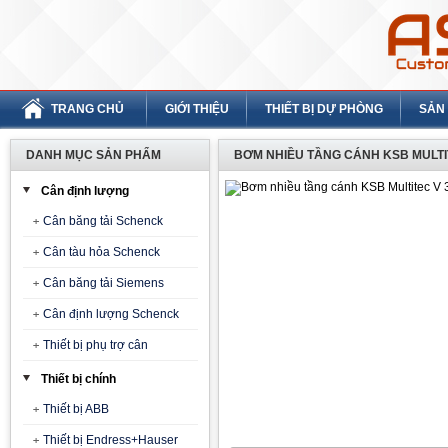
TRANG CHỦ
GIỚI THIỆU
THIẾT BỊ DỰ PHÒNG
SẢN
DANH MỤC SẢN PHẨM
BƠM NHIỀU TẦNG CÁNH KSB MULTI
Cân định lượng
Cân băng tải Schenck
Cân tàu hỏa Schenck
Cân băng tải Siemens
Cân định lượng Schenck
Thiết bị phụ trợ cân
Thiết bị chính
Thiết bị ABB
Thiết bị Endress+Hauser