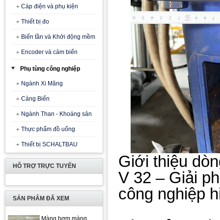
Cáp điện và phụ kiện
Thiết bị đo
Biến tần và Khởi động mềm
Encoder và cảm biến
Phụ tùng công nghiệp
Ngành Xi Măng
Cảng Biển
Ngành Than - Khoáng sản
Thực phẩm đồ uống
Thiết bị SCHALTBAU
Giới thiệu dò
HỖ TRỢ TRỰC TUYẾN
V 32 – Giải p
công nghiệp h
SẢN PHẨM ĐÃ XEM
Màng bơm màng