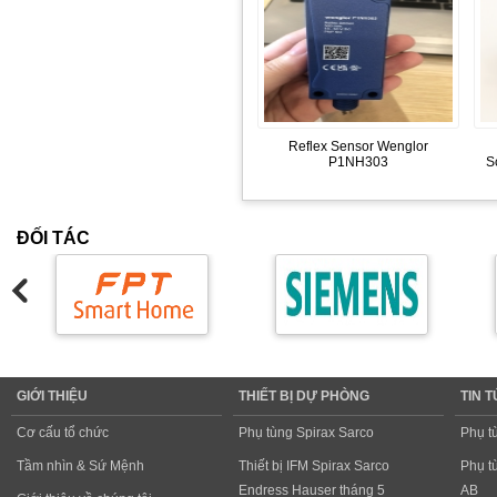
Reflex Sensor Wenglor
P1NH303
S
ĐỐI TÁC
GIỚI THIỆU
THIẾT BỊ DỰ PHÒNG
TIN 
Cơ cấu tổ chức
Phụ tùng Spirax Sarco
Phụ t
Tầm nhìn & Sứ Mệnh
Thiết bị IFM Spirax Sarco
Phụ t
Endress Hauser tháng 5
AB