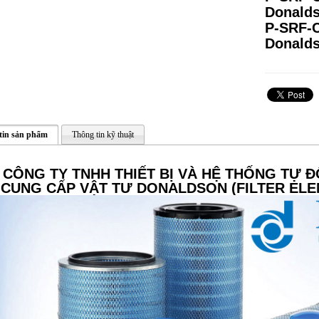
Donalds
P-SRF-C
Donalds
tin sản phẩm
Thông tin kỹ thuật
CÔNG TY TNHH THIẾT BỊ VÀ HỆ THỐNG TỰ Đ
CUNG CẤP
VẬT TƯ DONALDSON (FILTER ELE