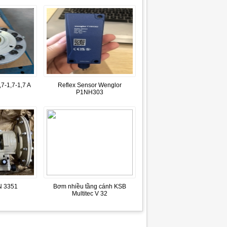
7-1,7-1,7 A
Reflex Sensor Wenglor
P1NH303
 3351
Bơm nhiều tầng cánh KSB
Multitec V 32