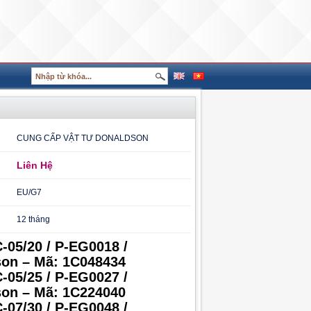
CUNG CẤP VẬT TƯ DONALDSON
Liên Hệ
EU/G7
12 tháng
-05/20 / P-EG0018 /
on – Mã: 1C048434
-05/25 / P-EG0027 /
on – Mã: 1C224040
-07/30 / P-EG0048 /