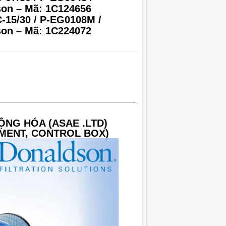
on – Mã: 1C124656
-15/30 / P-EG0108M /
on – Mã: 1C224072
ỘNG HÓA (ASAE .LTD)
MENT, CONTROL BOX)