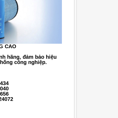
G CAO
ính hãng, đảm bảo hiệu
 thống công nghiệp.
8434
4040
4656
24072