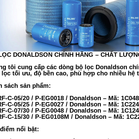
LỌC DONALDSON CHÍNH HÃNG – CHẤT LƯỢN
g tôi cung cấp các dòng bộ lọc Donaldson ch
 lọc tối ưu, độ bền cao, phù hợp cho nhiều hệ
h sách sản phẩm:
F-C-05/20 / P-EG0018 / Donaldson – Mã: 1C04
F-C-05/25 / P-EG0027 / Donaldson – Mã: 1C22
F-C-07/30 / P-EG0048 / Donaldson – Mã: 1C12
F-C-15/30 / P-EG0108M / Donaldson – Mã: 1C2
điểm nổi bật: