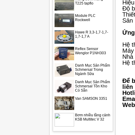
Hiệu
T225 tapflo
Độ b
Thiế
Module PLC
Sản 
Rockwell
Ứng
Hawe R 3,3-1,7-1,7-
1,7-1,7 A
Hệ t
Reflex Sensor
Máy 
Wenglor P1NH303
Nhà 
Hệ t
Danh Mục Sản Phẩm
Schmersal Trong
Ngành Sữa
Để b
Danh Mục Sản Phẩm
liên
Schmersal Tồn Kho
Có Sẵn
Hotl
Emai
Van SAMSON 3351
Webs
Bơm nhiều tầng cánh
KSB Multitec V 32