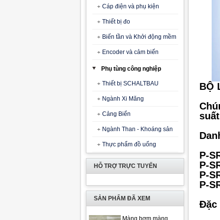
Cáp điện và phụ kiện
Thiết bị đo
Biến tần và Khởi động mềm
Encoder và cảm biến
Phụ tùng công nghiệp
Thiết bị SCHALTBAU
BỘ 
Ngành Xi Măng
Chún
Cảng Biển
suất
Ngành Than - Khoáng sản
Dan
Thực phẩm đồ uống
P-SR
P-SR
HỖ TRỢ TRỰC TUYẾN
P-SR
P-SR
SẢN PHẨM ĐÃ XEM
Đặc 
Màng bơm màng