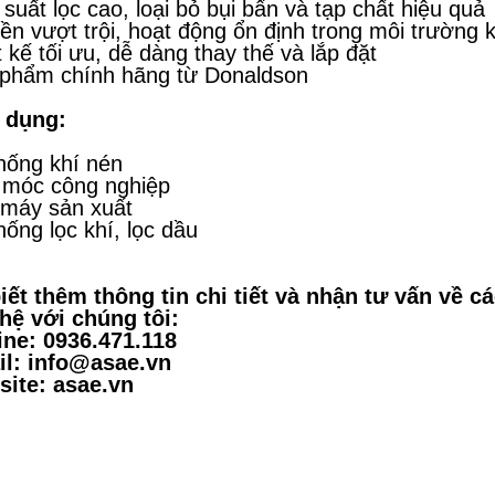
 suất lọc cao, loại bỏ bụi bẩn và tạp chất hiệu quả
ền vượt trội, hoạt động ổn định trong môi trường 
t kế tối ưu, dễ dàng thay thế và lắp đặt
phẩm chính hãng từ Donaldson
 dụng:
hống khí nén
móc công nghiệp
máy sản xuất
hống lọc khí, lọc dầu
iết thêm thông tin chi tiết và nhận tư vấn về c
 hệ với chúng tôi:
ine: 0936.471.118
l: info@asae.vn
ite: asae.vn