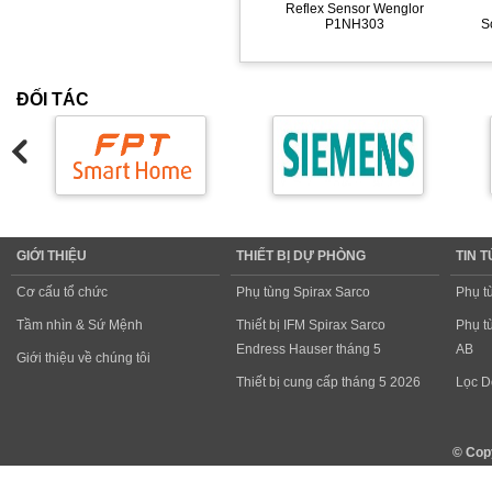
Reflex Sensor Wenglor
P1NH303
S
ĐỐI TÁC
GIỚI THIỆU
THIẾT BỊ DỰ PHÒNG
TIN 
Cơ cấu tổ chức
Phụ tùng Spirax Sarco
Phụ t
Tầm nhìn & Sứ Mệnh
Thiết bị IFM Spirax Sarco
Phụ t
Endress Hauser tháng 5
AB
Giới thiệu về chúng tôi
Thiết bị cung cấp tháng 5 2026
Lọc D
© Cop