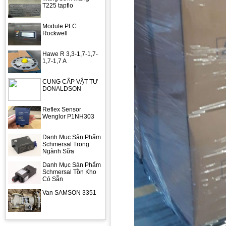
T225 tapflo
Module PLC
Rockwell
Hawe R 3,3-1,7-1,7-
1,7-1,7 A
CUNG CẤP VẬT TƯ
DONALDSON
Reflex Sensor
Wenglor P1NH303
Danh Mục Sản Phẩm
Schmersal Trong
Ngành Sữa
Danh Mục Sản Phẩm
Schmersal Tồn Kho
Có Sẵn
Van SAMSON 3351