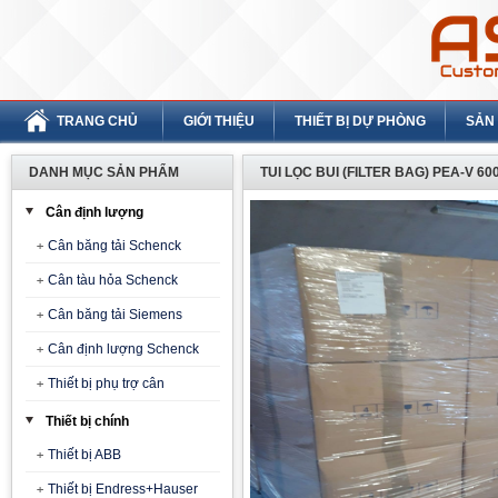
TRANG CHỦ
GIỚI THIỆU
THIẾT BỊ DỰ PHÒNG
SẢN
DANH MỤC SẢN PHẨM
TUI LỌC BUI (FILTER BAG) PEA-V 600
Cân định lượng
Cân băng tải Schenck
Cân tàu hỏa Schenck
Cân băng tải Siemens
Cân định lượng Schenck
Thiết bị phụ trợ cân
Thiết bị chính
Thiết bị ABB
Thiết bị Endress+Hauser