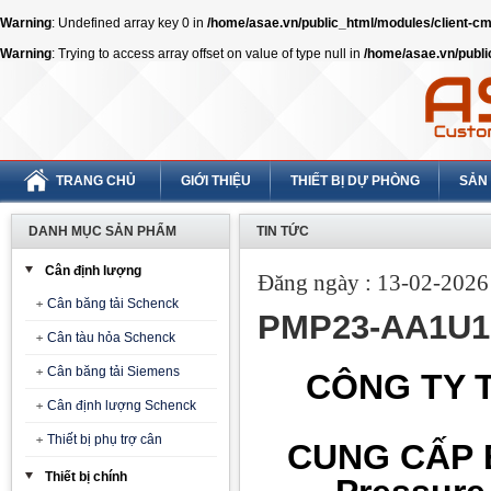
Warning
: Undefined array key 0 in
/home/asae.vn/public_html/modules/client-
Warning
: Trying to access array offset on value of type null in
/home/asae.vn/publ
TRANG CHỦ
GIỚI THIỆU
THIẾT BỊ DỰ PHÒNG
SẢN
DANH MỤC SẢN PHẨM
TIN TỨC
Cân định lượng
Đăng ngày : 13-02-2026 
Cân băng tải Schenck
PMP23-AA1U1
Cân tàu hỏa Schenck
Cân băng tải Siemens
CÔNG TY T
Cân định lượng Schenck
Thiết bị phụ trợ cân
CUNG CẤP
Thiết bị chính