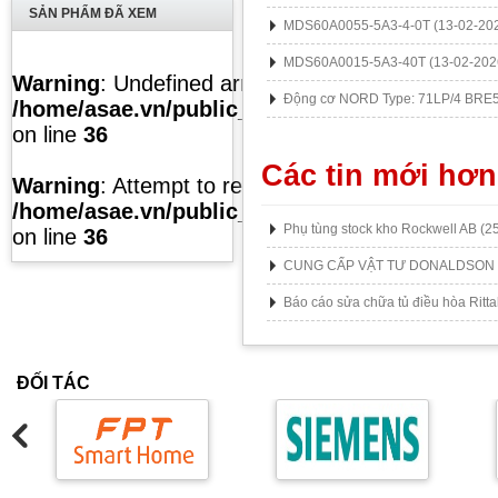
SẢN PHẨM ĐÃ XEM
MDS60A0055-5A3-4-0T
(13-02-20
MDS60A0015-5A3-40T
(13-02-202
Warning
: Undefined array key "list" in
Động cơ NORD Type: 71LP/4 BRE
/home/asae.vn/public_html/temp/caches/modul
on line
36
Các tin mới hơn
Warning
: Attempt to read property "value" on null
/home/asae.vn/public_html/temp/caches/modul
Phụ tùng stock kho Rockwell AB
(2
on line
36
CUNG CẤP VẬT TƯ DONALDSON
Báo cáo sửa chữa tủ điều hòa Ritta
ĐỐI TÁC