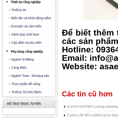
Thiết bị công nghiệp
Thiết bị đo
Biến tần và Khởi động mềm
Encoder và cảm biến
Để biết thêm 
Vành góp chổi than
các sản ph
ẩ
Cáp điện và phụ kiện
Hotline: 0936
Phụ tùng công nghiệp
Email: info@
Ngành Xi Măng
Website: asae
Cảng Biển
Ngành Than - Khoáng sản
Thực phẩm đồ uống
Các tin cũ hơn
Thiết bị SCHALTBAU
HỖ TRỢ TRỰC TUYẾN
ELESA+GANTER Locking indexing 
CUNG CẤP BỘ CHỐNG QUAY NG