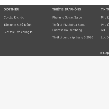
GIỚI THIỆU
THIẾT BỊ DỰ PHÒNG
TIN 
Cơ cấu tổ chức
Phụ tùng Spirax Sarco
Phụ t
Tầm nhìn & Sứ Mệnh
Thiết bị IFM Spirax Sarco
Phụ t
Endress Hauser tháng 5
AB
Giới thiệu về chúng tôi
Thiết bị cung cấp tháng 5 2026
Lọc D
© Cop