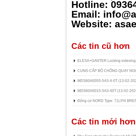
Hotline: 0936
Email: info@
Website: asae
Các tin cũ hơn
ELESA+GANTER Locking indexing 
CUNG CẤP BỘ CHỐNG QUAY NG
MDS60A0055-5A3-4-0T
(13-02-20
MDS60A0015-5A3-40T
(13-02-202
Động cơ NORD Type: 71LP/4 BRE
Các tin mới hơn