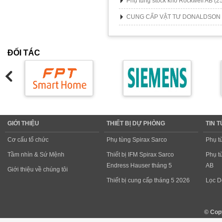
Phụ tùng stock kho Rockwell AB
(2
CUNG CẤP VẬT TƯ DONALDSON
ĐỐI TÁC
GIỚI THIỆU
THIẾT BỊ DỰ PHÒNG
TIN 
Cơ cấu tổ chức
Phụ tùng Spirax Sarco
Phụ t
Tầm nhìn & Sứ Mệnh
Thiết bị IFM Spirax Sarco
Phụ t
Endress Hauser tháng 5
AB
Giới thiệu về chúng tôi
Thiết bị cung cấp tháng 5 2026
Lọc D
© Cop