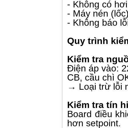
- Không có hơi
- Máy nén (lốc
- Không báo lỗ
Quy trình kiể
Kiểm tra ngu
Điện áp vào: 2
CB, cầu chì O
→ Loại trừ lỗi
Kiểm tra tín h
Board điều khi
hơn setpoint.