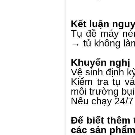
Kết luận ngu
Tụ đề máy nén
→ tủ không là
Khuyến nghị
Vệ sinh định k
Kiểm tra tụ v
môi trường bụi
Nếu chạy 24/7 n
Để biết thêm 
các sản ph
ẩ