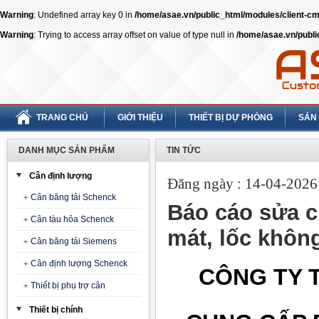
Warning
: Undefined array key 0 in
/home/asae.vn/public_html/modules/client-
Warning
: Trying to access array offset on value of type null in
/home/asae.vn/publ
TRANG CHỦ
GIỚI THIỆU
THIẾT BỊ DỰ PHÒNG
SẢN
DANH MỤC SẢN PHẨM
TIN TỨC
Cân định lượng
Đăng ngày : 14-04-2026 
Cân băng tải Schenck
Báo cáo sửa ch
Cân tàu hỏa Schenck
mát, lốc khôn
Cân băng tải Siemens
Cân định lượng Schenck
CÔNG TY T
Thiết bị phụ trợ cân
Thiết bị chính