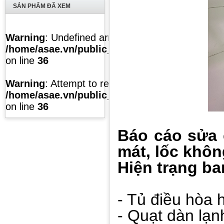
SẢN PHẨM ĐÃ XEM
Warning
: Undefined array key "list" in
/home/asae.vn/public_html/temp/caches/modul
on line
36
Warning
: Attempt to read property "value" on null
/home/asae.vn/public_html/temp/caches/modul
on line
36
Báo cáo sửa c
mát, lốc khô
Hiện trạng ba
- Tủ điều hòa h
- Quạt dàn lạn