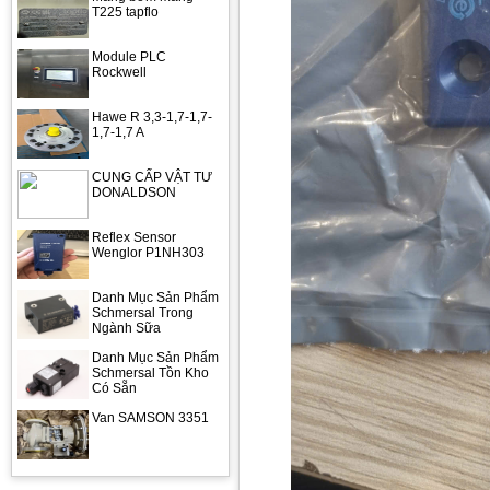
T225 tapflo
Module PLC
Rockwell
Hawe R 3,3-1,7-1,7-
1,7-1,7 A
CUNG CẤP VẬT TƯ
DONALDSON
Reflex Sensor
Wenglor P1NH303
Danh Mục Sản Phẩm
Schmersal Trong
Ngành Sữa
Danh Mục Sản Phẩm
Schmersal Tồn Kho
Có Sẵn
Van SAMSON 3351