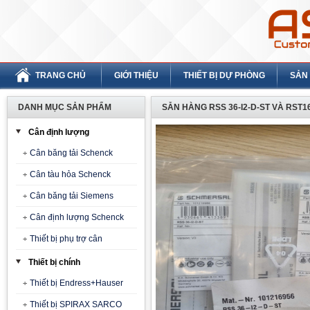
TRANG CHỦ
GIỚI THIỆU
THIẾT BỊ DỰ PHÒNG
SẢN
DANH MỤC SẢN PHẨM
SẴN HÀNG RSS 36-I2-D-ST VÀ RST1
Cân định lượng
Cân băng tải Schenck
Cân tàu hỏa Schenck
Cân băng tải Siemens
Cân định lượng Schenck
Thiết bị phụ trợ cân
Thiết bị chính
Thiết bị Endress+Hauser
Thiết bị SPIRAX SARCO