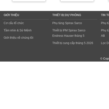
GIỚI THIỆU
THIẾT BỊ DỰ PHÒNG
TIN 
Cơ cấu tổ chức
Phụ tùng Spirax Sarco
Phụ t
Tầm nhìn & Sứ Mệnh
Thiết bị IFM Spirax Sarco
Phụ t
Endress Hauser tháng 5
AB
Giới thiệu về chúng tôi
Thiết bị cung cấp tháng 5 2026
Lọc D
© Cop