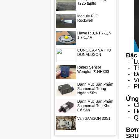
T225 tapflo
Module PLC
Rockwell
Hawe R 3,3-1,7-1,7-
1,7-1,7 A
CUNG CẤP VẬT TƯ
Đặc 
DONALDSON
-
L
-
T
Reflex Sensor
Wenglor P1NH303
-
Đ
-
V
Danh Mục Sản Phẩm
-
P
Schmersal Trong
Ngành Sữa
Ứng
Danh Mục Sản Phẩm
-
C
Schmersal Tồn Kho
-
H
Có Sẵn
-
Q
Van SAMSON 3351
Bơm
SRU 