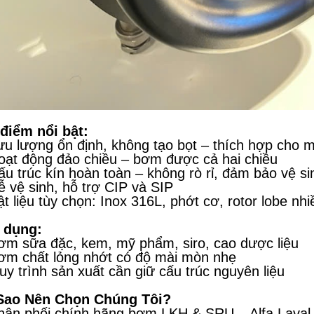
điểm nổi bật:
ưu lượng ổn định, không tạo bọt – thích hợp cho 
oạt động đảo chiều – bơm được cả hai chiều
ấu trúc kín hoàn toàn – không rò rỉ, đảm bảo vệ si
ễ vệ sinh, hỗ trợ CIP và SIP
ật liệu tùy chọn: Inox 316L, phớt cơ, rotor lobe nh
 dụng:
ơm sữa đặc, kem, mỹ phẩm, siro, cao dược liệu
ơm chất lỏng nhớt có độ mài mòn nhẹ
uy trình sản xuất cần giữ cấu trúc nguyên liệu
 Sao Nên Chọn Chúng Tôi?
hân phối chính hãng bơm LKH & SRU – Alfa Laval