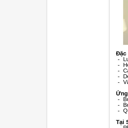
Đặc 
-
L
-
H
-
C
-
D
-
V
Ứng
-
B
-
B
-
Q
Tại
-
P