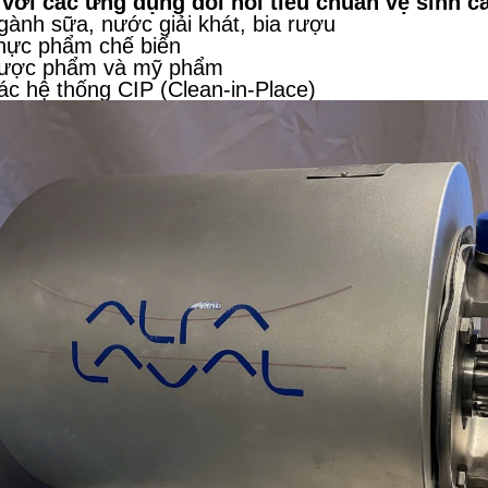
với các ứng dụng đòi hỏi tiêu chuẩn vệ sinh c
ành sữa, nước giải khát, bia rượu
hực phẩm chế biến
ược phẩm và mỹ phẩm
ác hệ thống CIP (Clean-in-Place)