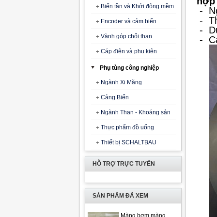
hợp 
Biến tần và Khởi động mềm
- Ng
-
T
Encoder và cảm biến
-
D
Vành góp chổi than
-
C
Cáp điện và phụ kiện
Phụ tùng công nghiệp
Ngành Xi Măng
Cảng Biển
Ngành Than - Khoáng sản
Thực phẩm đồ uống
Thiết bị SCHALTBAU
HỖ TRỢ TRỰC TUYẾN
SẢN PHẨM ĐÃ XEM
Màng bơm màng