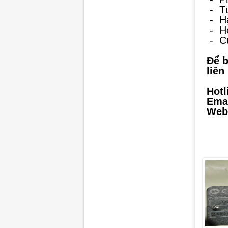
-
T
-
H
-
Hỗ
-
C
Để b
liên
Hotl
Emai
Webs