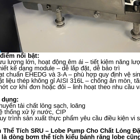
điểm nổi bật:
ưu lượng lớn, hoạt động êm ái – tiết kiệm năng lượ
hiết kế dạng module – dễ lắp đặt, dễ bảo trì
ạt chuẩn EHEDG và 3-A – phù hợp quy định vệ sin
ật liệu thép không gỉ AISI 316L – chống ăn mòn, tă
hớt cơ khí đơn hoặc đôi – linh hoạt theo nhu cầu 
 dụng:
huyển tải chất lỏng sạch, loãng
ệ thống xử lý nước, CIP
uy trình sản xuất thực phẩm yêu cầu điều kiện vi 
 Thể Tích SRU – Lobe Pump Cho Chất Lỏng Đặ
là dòng bơm thể tích kiểu bánh răng lobe cũng