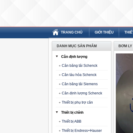
TRANG CHỦ
GIỚI THIỆU
THIẾ
DANH MỤC SẢN PHẨM
BƠM LY 
Cân định lượng
Cân băng tải Schenck
Cân tàu hỏa Schenck
Cân băng tải Siemens
Cân định lượng Schenck
Thiết bị phụ trợ cân
Thiết bị chính
Thiết bị ABB
Thiết bị Endress+Hauser