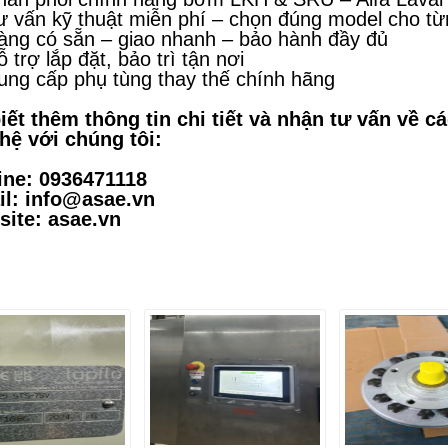
ư vấn kỹ thuật miễn phí – chọn đúng model cho t
àng có sẵn – giao nhanh – bảo hành đầy đủ
 trợ lắp đặt, bảo trì tận nơi
ung cấp phụ tùng thay thế chính hãng
iết thêm thông tin chi tiết và nhận tư vấn về c
 hệ với chúng tôi:
ine: 0936471118
l: info@asae.vn
ite: asae.vn