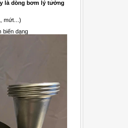
ây là dòng bơm lý tưởng
 mứt...)
m biến dạng