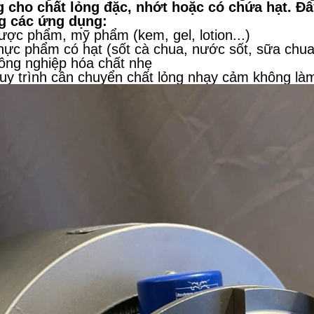
 cho chất lỏng đặc, nhớt hoặc có chứa hạt. Đ
g các ứng dụng:
ược phẩm, mỹ phẩm (kem, gel, lotion...)
hực phẩm có hạt (sốt cà chua, nước sốt, sữa chua,
ông nghiệp hóa chất nhẹ
uy trình cần chuyển chất lỏng nhạy cảm không là