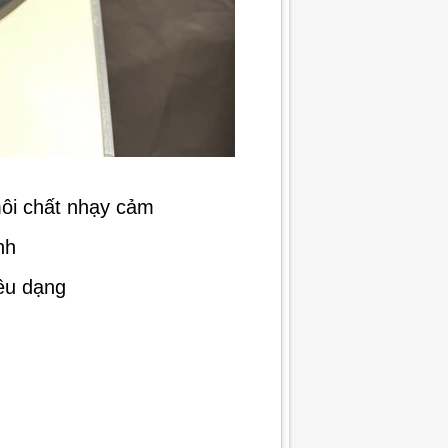
môi chất nhạy cảm
nh
iều dạng