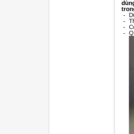
dùng
tron
-
D
-
T
-
C
-
Q