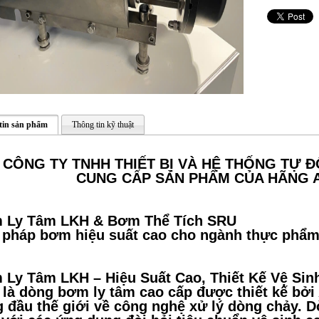
tin sản phẩm
Thông tin kỹ thuật
CÔNG TY TNHH THIẾT BỊ VÀ HỆ THỐNG TỰ Đ
CUNG CẤP SẢN PHẨM CỦA HÃNG 
 Ly Tâm LKH & Bơm Thể Tích SRU
 pháp bơm hiệu suất cao cho ngành thực phẩm
Ly Tâm LKH – Hiệu Suất Cao, Thiết Kế Vệ Sin
là dòng bơm ly tâm cao cấp được thiết kế bởi 
 đầu thế giới về công nghệ xử lý dòng chảy. 