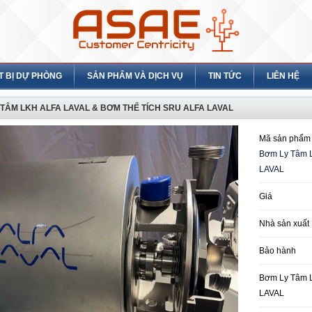
T BỊ DỰ PHÒNG
SẢN PHẨM VÀ DỊCH VỤ
TIN TỨC
LIÊN HỆ
TÂM LKH ALFA LAVAL & BƠM THỂ TÍCH SRU ALFA LAVAL
Mã sản phẩm
Bơm Ly Tâm 
LAVAL
Giá
Nhà sản xuất
Bảo hành
Bơm Ly Tâm 
LAVAL