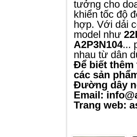
tưởng cho doa
khiển tốc độ đ
hợp. Với dải 
model như
22
A2P3N104
...
nhau từ dân d
Để biết thêm 
các sản phẩm 
Đường dây n
Email: info@
Trang web: a