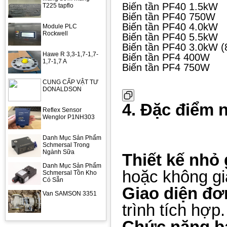
Biến tần PF40 1.5kW
T225 tapflo
Biến tần PF40 750W
Biến tần PF40 4.0kW
Module PLC
Rockwell
Biến tần PF40 5.5kW
Biến tần PF40 3.0kW (
Hawe R 3,3-1,7-1,7-
Biến tần PF4 400W
1,7-1,7 A
Biến tần PF4 750W
CUNG CẤP VẬT TƯ
DONALDSON
4. Đặc điểm 
Reflex Sensor
Wenglor P1NH303
Danh Mục Sản Phẩm
Schmersal Trong
Ngành Sữa
Thiết kế nhỏ
Danh Mục Sản Phẩm
hoặc không gi
Schmersal Tồn Kho
Có Sẵn
Giao diện đơ
Van SAMSON 3351
trình tích hợp.
Chức năng b