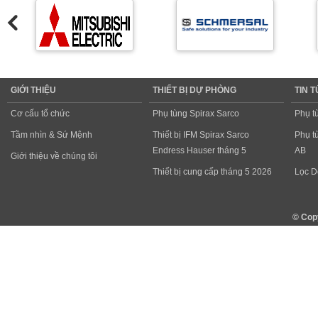
GIỚI THIỆU
THIẾT BỊ DỰ PHÒNG
TIN 
Cơ cấu tổ chức
Phụ tùng Spirax Sarco
Phụ t
Tầm nhìn & Sứ Mệnh
Thiết bị IFM Spirax Sarco
Phụ t
Endress Hauser tháng 5
AB
Giới thiệu về chúng tôi
Thiết bị cung cấp tháng 5 2026
Lọc D
© Cop