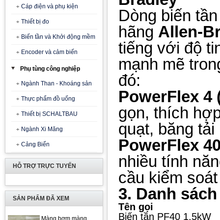
Cáp điện và phụ kiện
Dòng biến tần
Thiết bị đo
hãng
Allen-B
Biến tần và Khởi động mềm
tiếng với độ t
Encoder và cảm biến
mạnh mẽ trong
Phụ tùng công nghiệp
đó:
Ngành Than - Khoáng sản
PowerFlex 4 
Thực phẩm đồ uống
gọn, thích hợ
Thiết bị SCHALTBAU
quạt, băng tải
Ngành Xi Măng
PowerFlex 40
Cảng Biển
nhiều tính nă
HỖ TRỢ TRỰC TUYẾN
cầu kiểm soát
3. Danh sách
SẢN PHẨM ĐÃ XEM
Tên gọi
Biến tần PF40 1.5kW
Màng bơm màng