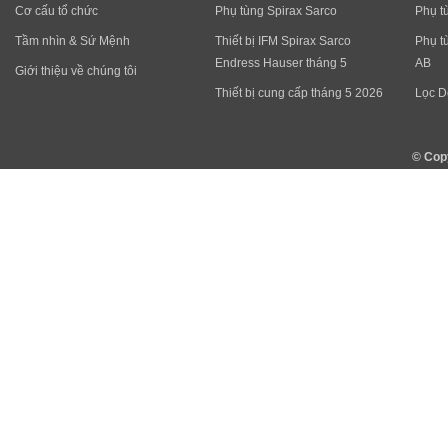
Cơ cấu tổ chức
Phụ tùng Spirax Sarco
Phụ t
Tầm nhìn & Sứ Mệnh
Thiết bị IFM Spirax Sarco
Phụ t
Endress Hauser tháng 5
AB
Giới thiệu về chúng tôi
Thiết bị cung cấp tháng 5 2026
Lọc D
© Cop