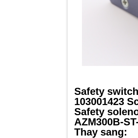
Safety switc
103001423 S
Safety solen
AZM300B-ST
Thay sang: