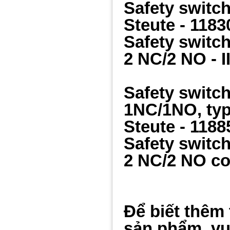
Safety switc
Steute -
1183
Safety switc
2 NC/2 NO - I
Safety switc
1NC/1NO, typ
Steute -
1188
Safety switc
2 NC/2 NO c
Để biết thêm 
sản phẩm, vui