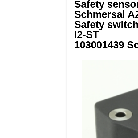
Safety senso
Schmersal A
Safety swit
I2-ST
103001439 S