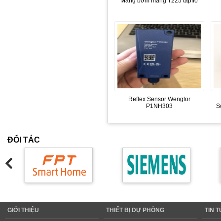
Màng bơm màng T225 tapflo
Reflex Sensor Wenglor
P1NH303
S
ĐỐI TÁC
GIỚI THIỆU
THIẾT BỊ DỰ PHÒNG
TIN 