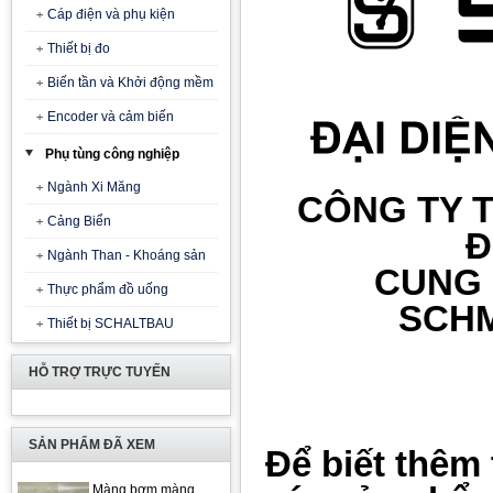
Cáp điện và phụ kiện
Thiết bị đo
Biến tần và Khởi động mềm
Encoder và cảm biến
Phụ tùng công nghiệp
Ngành Xi Măng
CÔNG TY T
Cảng Biển
Đ
Ngành Than - Khoáng sản
CUNG
Thực phẩm đồ uống
SCHM
Thiết bị SCHALTBAU
HỖ TRỢ TRỰC TUYẾN
SẢN PHẨM ĐÃ XEM
Để biết thêm 
Màng bơm màng