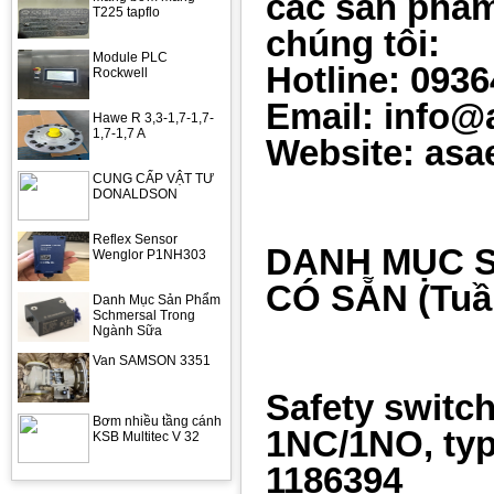
các sản phẩm
T225 tapflo
chúng tôi:
Module PLC
Hotline: 093
Rockwell
Email: info@
Hawe R 3,3-1,7-1,7-
1,7-1,7 A
Website: asa
CUNG CẤP VẬT TƯ
DONALDSON
Reflex Sensor
DANH MỤC 
Wenglor P1NH303
CÓ SẴN (Tuầ
Danh Mục Sản Phẩm
Schmersal Trong
Ngành Sữa
Van SAMSON 3351
Safety switc
Bơm nhiều tầng cánh
1NC/1NO, typ
KSB Multitec V 32
1186394