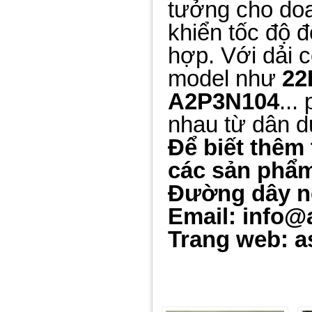
tưởng cho doa
khiển tốc độ đ
hợp. Với dải 
model như
22
A2P3N104
...
nhau từ dân d
Để biết thêm 
các sản phẩm 
Đường dây n
Email: info@
Trang web: a