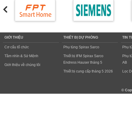
GIỚI THIỆU
THIẾT BỊ DỰ PHÒNG
TIN 
Cơ cấu tổ chức
Phụ tùng Spirax Sarco
Phụ t
Tầm nhìn & Sứ Mệnh
Thiết bị IFM Spirax Sarco
Phụ t
Endress Hauser tháng 5
AB
Giới thiệu về chúng tôi
Thiết bị cung cấp tháng 5 2026
Lọc D
© Cop