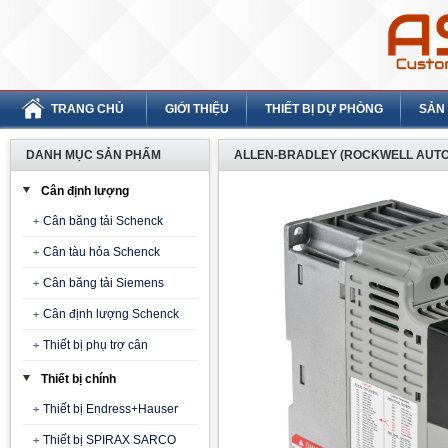
TRANG CHỦ
GIỚI THIỆU
THIẾT BỊ DỰ PHÒNG
SẢN
DANH MỤC SẢN PHẨM
ALLEN-BRADLEY (ROCKWELL AUTO
Cân định lượng
Cân băng tải Schenck
Cân tàu hỏa Schenck
Cân băng tải Siemens
Cân định lượng Schenck
Thiết bị phụ trợ cân
Thiết bị chính
Thiết bị Endress+Hauser
Thiết bị SPIRAX SARCO