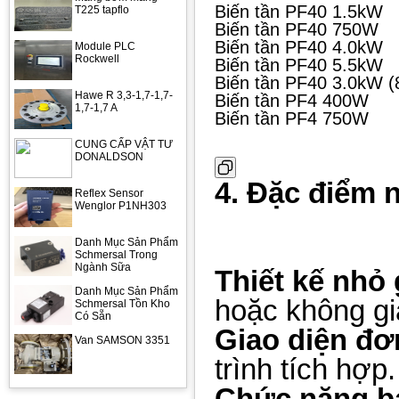
Biến tần PF40 1.5kW
T225 tapflo
Biến tần PF40 750W
Biến tần PF40 4.0kW
Module PLC
Rockwell
Biến tần PF40 5.5kW
Biến tần PF40 3.0kW (
Hawe R 3,3-1,7-1,7-
Biến tần PF4 400W
1,7-1,7 A
Biến tần PF4 750W
CUNG CẤP VẬT TƯ
DONALDSON
4. Đặc điểm 
Reflex Sensor
Wenglor P1NH303
Danh Mục Sản Phẩm
Schmersal Trong
Ngành Sữa
Thiết kế nhỏ
Danh Mục Sản Phẩm
hoặc không gi
Schmersal Tồn Kho
Có Sẵn
Giao diện đơ
Van SAMSON 3351
trình tích hợp.
Chức năng b