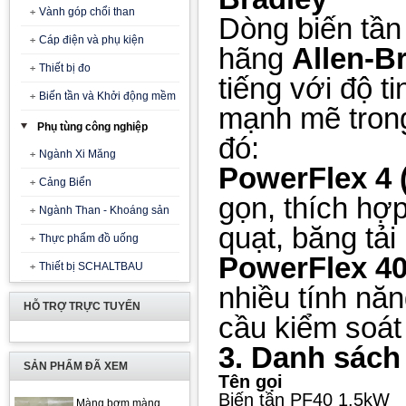
Vành góp chổi than
Dòng biến tần
Cáp điện và phụ kiện
hãng
Allen-B
Thiết bị đo
tiếng với độ t
Biến tần và Khởi động mềm
mạnh mẽ trong
Phụ tùng công nghiệp
đó:
Ngành Xi Măng
PowerFlex 4 
Cảng Biển
gọn, thích hợ
Ngành Than - Khoáng sản
quạt, băng tải
Thực phẩm đồ uống
PowerFlex 40
Thiết bị SCHALTBAU
nhiều tính nă
HỖ TRỢ TRỰC TUYẾN
cầu kiểm soát
3. Danh sách
SẢN PHẨM ĐÃ XEM
Tên gọi
Biến tần PF40 1.5kW
Màng bơm màng