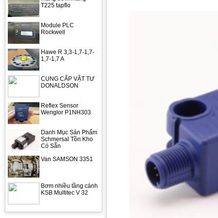
T225 tapflo
Module PLC
Rockwell
Hawe R 3,3-1,7-1,7-
1,7-1,7 A
CUNG CẤP VẬT TƯ
DONALDSON
Reflex Sensor
Wenglor P1NH303
Danh Mục Sản Phẩm
Schmersal Tồn Kho
Có Sẵn
Van SAMSON 3351
Bơm nhiều tầng cánh
KSB Multitec V 32