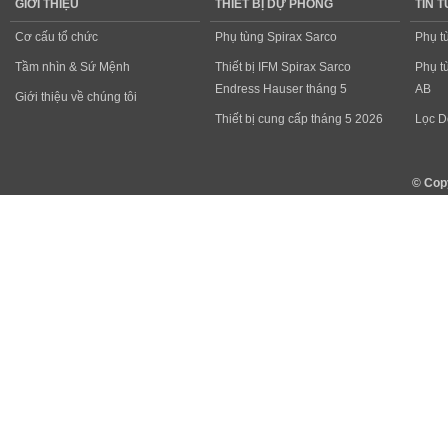
GIỚI THIỆU
THIẾT BỊ DỰ PHÒNG
TIN 
Cơ cấu tổ chức
Phụ tùng Spirax Sarco
Phụ t
Tầm nhìn & Sứ Mệnh
Thiết bị IFM Spirax Sarco
Phụ t
Endress Hauser tháng 5
AB
Giới thiệu về chúng tôi
Thiết bị cung cấp tháng 5 2026
Lọc D
© Cop