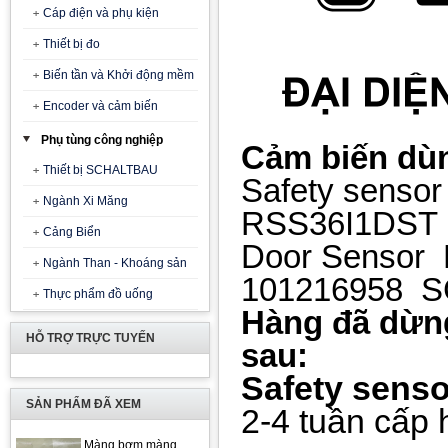
Cáp điện và phụ kiện
Thiết bị đo
Biến tần và Khởi động mềm
Encoder và cảm biến
Phụ tùng công nghiệp
Cảm biến dù
Thiết bị SCHALTBAU
Safety senso
Ngành Xi Măng
RSS36I1DST
Cảng Biển
Door Sensor 
Ngành Than - Khoáng sản
101216958 
Thực phẩm đồ uống
Hàng đã dừng
HỖ TRỢ TRỰC TUYẾN
sau:
Safety sens
SẢN PHẨM ĐÃ XEM
2-4 tuần cấp
Màng bơm màng