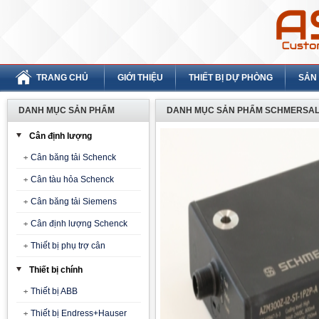
TRANG CHỦ
GIỚI THIỆU
THIẾT BỊ DỰ PHÒNG
SẢN
DANH MỤC SẢN PHẨM
DANH MỤC SẢN PHẨM SCHMERSAL
Cân định lượng
Cân băng tải Schenck
Cân tàu hỏa Schenck
Cân băng tải Siemens
Cân định lượng Schenck
Thiết bị phụ trợ cân
Thiết bị chính
Thiết bị ABB
Thiết bị Endress+Hauser