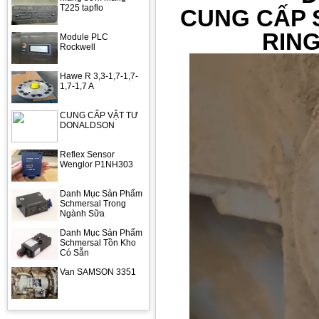
T225 tapflo
CUNG CẤP 
RING
Module PLC
Rockwell
Hawe R 3,3-1,7-1,7-
1,7-1,7 A
CUNG CẤP VẬT TƯ
DONALDSON
Reflex Sensor
Wenglor P1NH303
Danh Mục Sản Phẩm
Schmersal Trong
Ngành Sữa
Danh Mục Sản Phẩm
Schmersal Tồn Kho
Có Sẵn
Van SAMSON 3351