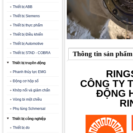
Thiết bị ABB
Thiết bị Siemens
Thiết bị thực phẩm
Thiết bị Điều khiển
Thiết bị Automotive
Thông tin sản phẩm
Thiết bị STAD - COBRA
Thiết bị truyền động
RING
Phanh thủy lực EMG
CÔNG TY T
Động cơ hộp số
ĐỘNG H
Khớp nối và giảm chấn
Vòng bi một chiều
RI
Phụ tùng Schmersal
Thiết bị công nghiệp
Thiết bị đo