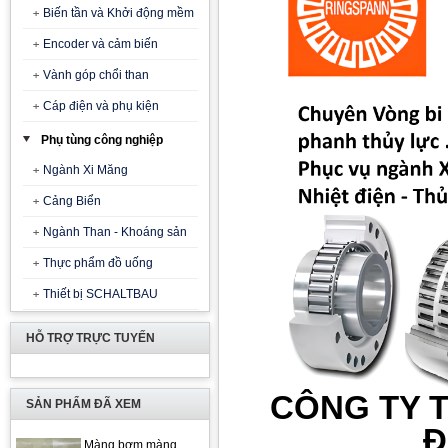
Biến tần và Khởi động mềm
Encoder và cảm biến
Vành góp chổi than
Cáp điện và phụ kiện
Phụ tùng công nghiệp
Ngành Xi Măng
Cảng Biển
Ngành Than - Khoáng sản
Thực phẩm đồ uống
Thiết bị SCHALTBAU
HỖ TRỢ TRỰC TUYẾN
CÔNG TY T
SẢN PHẨM ĐÃ XEM
Đ
Màng bơm màng