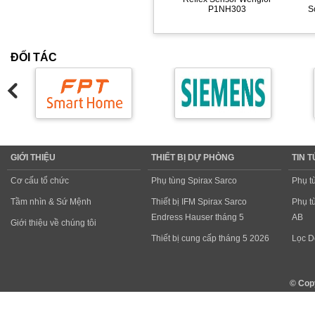
P1NH303
S
ĐỐI TÁC
GIỚI THIỆU
THIẾT BỊ DỰ PHÒNG
TIN 
Cơ cấu tổ chức
Phụ tùng Spirax Sarco
Phụ t
Tầm nhìn & Sứ Mệnh
Thiết bị IFM Spirax Sarco
Phụ t
Endress Hauser tháng 5
AB
Giới thiệu về chúng tôi
Thiết bị cung cấp tháng 5 2026
Lọc D
© Cop