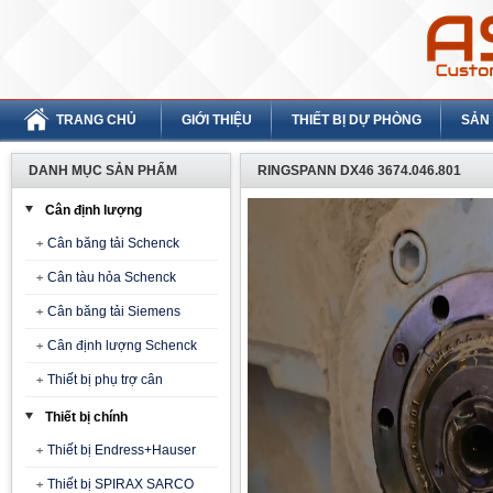
TRANG CHỦ
GIỚI THIỆU
THIẾT BỊ DỰ PHÒNG
SẢN
DANH MỤC SẢN PHẨM
RINGSPANN DX46 3674.046.801
Cân định lượng
Cân băng tải Schenck
Cân tàu hỏa Schenck
Cân băng tải Siemens
Cân định lượng Schenck
Thiết bị phụ trợ cân
Thiết bị chính
Thiết bị Endress+Hauser
Thiết bị SPIRAX SARCO