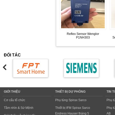
Reflex Sensor Wenglor
P1NH303
S
ĐỐI TÁC
GIỚI THIỆU
THIẾT BỊ DỰ PHÒNG
TIN 
Cơ cấu tổ chức
Phụ tùng Spirax Sarco
Phụ t
Tầm nhìn & Sứ Mệnh
Thiết bị IFM Spirax Sarco
Phụ t
Endress Hauser tháng 5
AB