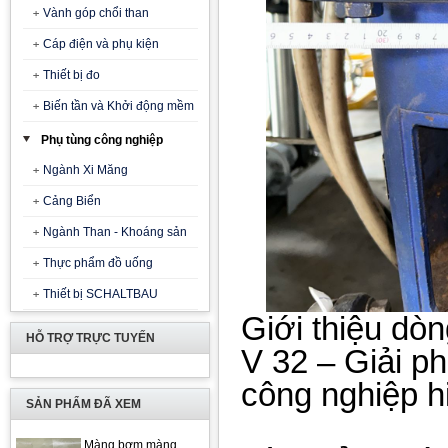
Vành góp chổi than
Cáp điện và phụ kiện
Thiết bị đo
Biến tần và Khởi động mềm
Phụ tùng công nghiệp
Ngành Xi Măng
Cảng Biển
Ngành Than - Khoáng sản
Thực phẩm đồ uống
Thiết bị SCHALTBAU
Giới thiệu dò
HỖ TRỢ TRỰC TUYẾN
V 32 – Giải p
công nghiệp h
SẢN PHẨM ĐÃ XEM
Màng bơm màng