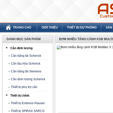
TRANG CHỦ
GIỚI THIỆU
THIẾT BỊ DỰ PHÒNG
SẢN
DANH MỤC SẢN PHẨM
BƠM NHIỀU TẦNG CÁNH KSB MULTI
Cân định lượng
Cân băng tải Schenck
Cân tàu hỏa Schenck
Cân băng tải Siemens
Cân định lượng Schenck
Thiết bị phụ trợ cân
Thiết bị chính
Thiết bị Endress+Hauser
Thiết bị SPIRAX SARCO