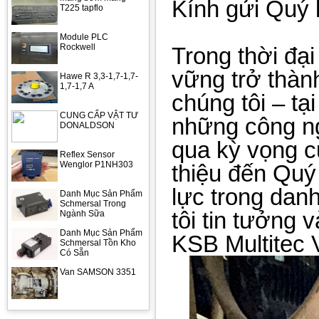
Kính gửi Quý 
T225 tapflo
Module PLC
Rockwell
Trong thời đại
vững trở thành
Hawe R 3,3-1,7-1,7-
1,7-1,7 A
chúng tôi – tạ
CUNG CẤP VẬT TƯ
những công ng
DONALDSON
qua kỳ vọng c
Reflex Sensor
Wenglor P1NH303
thiệu đến Quý
lực trong dan
Danh Mục Sản Phẩm
Schmersal Trong
tôi tin tưởng
Ngành Sữa
Danh Mục Sản Phẩm
KSB Multitec 
Schmersal Tồn Kho
Có Sẵn
Van SAMSON 3351