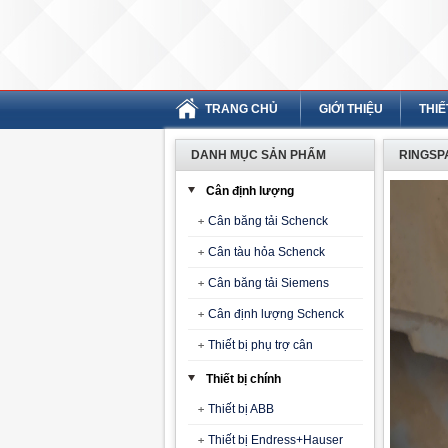
TRANG CHỦ
GIỚI THIỆU
THIẾ
DANH MỤC SẢN PHẨM
RINGSPA
Cân định lượng
Cân băng tải Schenck
Cân tàu hỏa Schenck
Cân băng tải Siemens
Cân định lượng Schenck
Thiết bị phụ trợ cân
Thiết bị chính
Thiết bị ABB
Thiết bị Endress+Hauser