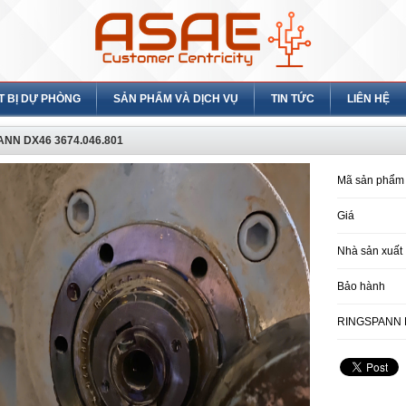
T BỊ DỰ PHÒNG
SẢN PHẨM VÀ DỊCH VỤ
TIN TỨC
LIÊN HỆ
NN DX46 3674.046.801
Mã sản phẩm
Giá
Nhà sản xuất
Bảo hành
RINGSPANN D