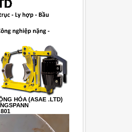
ỘNG HÓA (ASAE .LTD)
RINGSPANN
.801