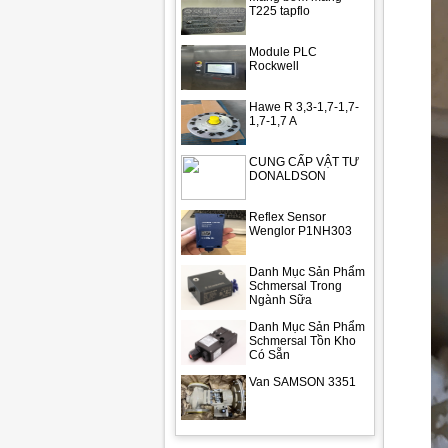
T225 tapflo
Module PLC
Rockwell
Hawe R 3,3-1,7-1,7-
1,7-1,7 A
CUNG CẤP VẬT TƯ
DONALDSON
Reflex Sensor
Wenglor P1NH303
Danh Mục Sản Phẩm
Schmersal Trong
Ngành Sữa
Danh Mục Sản Phẩm
Schmersal Tồn Kho
Có Sẵn
Van SAMSON 3351