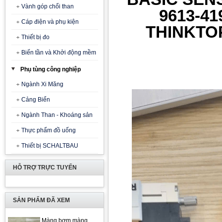
Vành góp chổi than
9613-41
Cáp điện và phụ kiện
THINKTOP
Thiết bị đo
Biến tần và Khởi động mềm
Phụ tùng công nghiệp
Ngành Xi Măng
Cảng Biển
Ngành Than - Khoáng sản
Thực phẩm đồ uống
Thiết bị SCHALTBAU
HỖ TRỢ TRỰC TUYẾN
SẢN PHẨM ĐÃ XEM
Màng bơm màng