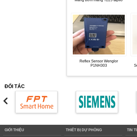
Màng bơm màng T225 tapflo
Reflex Sensor Wenglor
P1NH303
S
ĐỐI TÁC
GIỚI THIỆU
THIẾT BỊ DỰ PHÒNG
TIN 