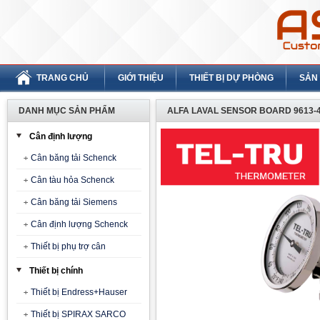
TRANG CHỦ
GIỚI THIỆU
THIẾT BỊ DỰ PHÒNG
SẢN
DANH MỤC SẢN PHẨM
ALFA LAVAL SENSOR BOARD 9613-4
Cân định lượng
Cân băng tải Schenck
Cân tàu hỏa Schenck
Cân băng tải Siemens
Cân định lượng Schenck
Thiết bị phụ trợ cân
Thiết bị chính
Thiết bị Endress+Hauser
Thiết bị SPIRAX SARCO