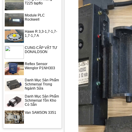
T225 tapflo
Module PLC
Rockwell
Hawe R 3,3-1,7-1,7-
1,7-1,7 A
CUNG CẤP VẬT TƯ
DONALDSON
Reflex Sensor
Wenglor P1NH303
Danh Mục Sản Phẩm
Schmersal Trong
Ngành Sữa
Danh Mục Sản Phẩm
Schmersal Tồn Kho
Có Sẵn
Van SAMSON 3351