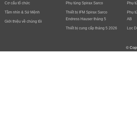
Cơ cấu tổ chức
Phụ tùng Spirax Sarco
Phụ t
Tầm nhìn & Sứ Mệnh
Thiết bị IFM Spirax Sarco
Phụ t
Endress Hauser tháng 5
AB
Giới thiệu về chúng tôi
Thiết bị cung cấp tháng 5 2026
Lọc D
© Cop