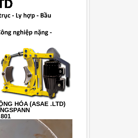
ỘNG HÓA (ASAE .LTD)
RINGSPANN
.801