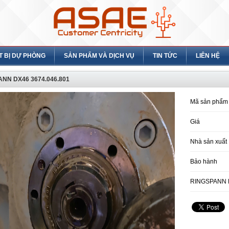
T BỊ DỰ PHÒNG
SẢN PHẨM VÀ DỊCH VỤ
TIN TỨC
LIÊN HỆ
NN DX46 3674.046.801
Mã sản phẩm
Giá
Nhà sản xuất
Bảo hành
RINGSPANN D