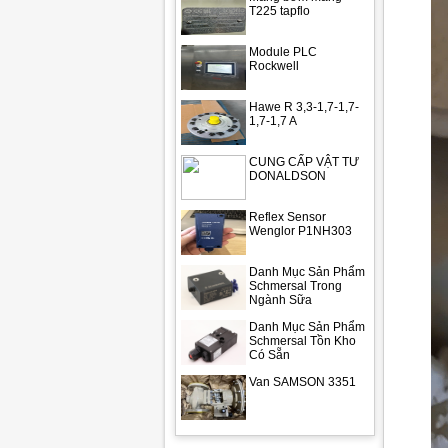
T225 tapflo
Module PLC
Rockwell
Hawe R 3,3-1,7-1,7-
1,7-1,7 A
CUNG CẤP VẬT TƯ
DONALDSON
Reflex Sensor
Wenglor P1NH303
Danh Mục Sản Phẩm
Schmersal Trong
Ngành Sữa
Danh Mục Sản Phẩm
Schmersal Tồn Kho
Có Sẵn
Van SAMSON 3351