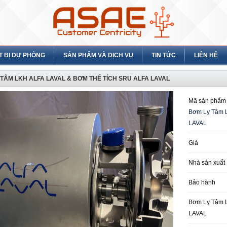
T BỊ DỰ PHÒNG
SẢN PHẨM VÀ DỊCH VỤ
TIN TỨC
LIÊN HỆ
TÂM LKH ALFA LAVAL & BƠM THỂ TÍCH SRU ALFA LAVAL
Mã sản phẩm
Bơm Ly Tâm 
LAVAL
Giá
Nhà sản xuất
Bảo hành
Bơm Ly Tâm 
LAVAL