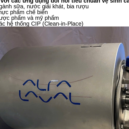
với các ứng dụng đòi hỏi tiêu chuẩn vệ sinh c
ành sữa, nước giải khát, bia rượu
hực phẩm chế biến
ược phẩm và mỹ phẩm
ác hệ thống CIP (Clean-in-Place)