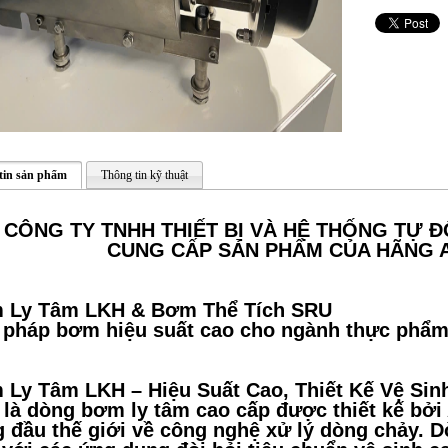
tin sản phẩm
Thông tin kỹ thuật
CÔNG TY TNHH THIẾT BỊ VÀ HỆ THỐNG TỰ Đ
CUNG CẤP SẢN PHẨM CỦA HÃNG 
 Ly Tâm LKH & Bơm Thể Tích SRU
 pháp bơm hiệu suất cao cho ngành thực phẩm
Ly Tâm LKH – Hiệu Suất Cao, Thiết Kế Vệ Sin
là dòng bơm ly tâm cao cấp được thiết kế bởi 
 đầu thế giới về công nghệ xử lý dòng chảy. 