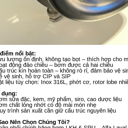
điểm nổi bật:
ưu lượng ổn định, không tạo bọt – thích hợp cho 
oạt động đảo chiều – bơm được cả hai chiều
ấu trúc kín hoàn toàn – không rò rỉ, đảm bảo vệ si
ễ vệ sinh, hỗ trợ CIP và SIP
ật liệu tùy chọn: Inox 316L, phớt cơ, rotor lobe nh
 dụng:
ơm sữa đặc, kem, mỹ phẩm, siro, cao dược liệu
ơm chất lỏng nhớt có độ mài mòn nhẹ
uy trình sản xuất cần giữ cấu trúc nguyên liệu
 Sao Nên Chọn Chúng Tôi?
hân phối chính hãng bơm LKH & SRU – Alfa Laval