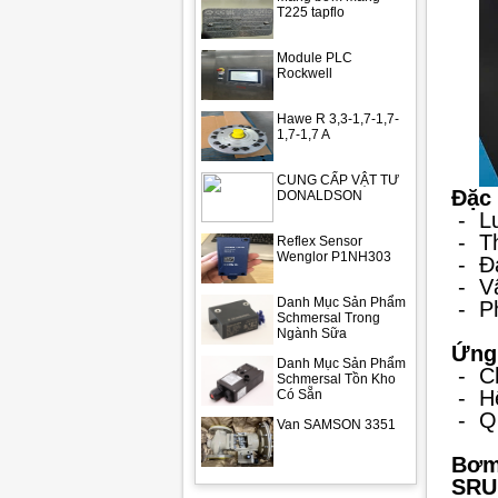
T225 tapflo
Module PLC
Rockwell
Hawe R 3,3-1,7-1,7-
1,7-1,7 A
CUNG CẤP VẬT TƯ
Đặc 
DONALDSON
-
L
-
T
Reflex Sensor
Wenglor P1NH303
-
Đ
-
V
Danh Mục Sản Phẩm
-
P
Schmersal Trong
Ngành Sữa
Ứng
Danh Mục Sản Phẩm
-
C
Schmersal Tồn Kho
-
H
Có Sẵn
-
Q
Van SAMSON 3351
Bơm
SRU 