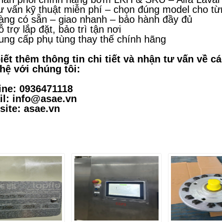
ư vấn kỹ thuật miễn phí – chọn đúng model cho t
àng có sẵn – giao nhanh – bảo hành đầy đủ
 trợ lắp đặt, bảo trì tận nơi
ung cấp phụ tùng thay thế chính hãng
iết thêm thông tin chi tiết và nhận tư vấn về c
 hệ với chúng tôi:
ine: 0936471118
l: info@asae.vn
ite: asae.vn