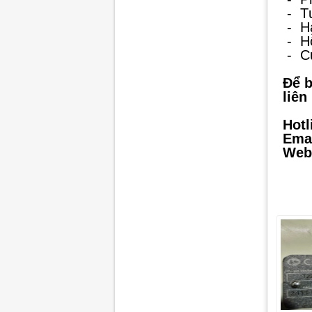
-
T
-
H
-
Hỗ
-
C
Để b
liên
Hotl
Emai
Webs