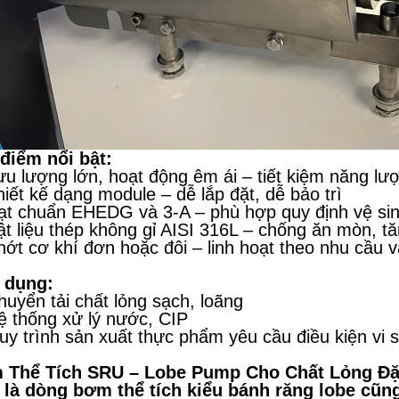
điểm nổi bật:
ưu lượng lớn, hoạt động êm ái – tiết kiệm năng lượ
hiết kế dạng module – dễ lắp đặt, dễ bảo trì
ạt chuẩn EHEDG và 3-A – phù hợp quy định vệ sin
ật liệu thép không gỉ AISI 316L – chống ăn mòn, tă
hớt cơ khí đơn hoặc đôi – linh hoạt theo nhu cầu 
 dụng:
huyển tải chất lỏng sạch, loãng
ệ thống xử lý nước, CIP
uy trình sản xuất thực phẩm yêu cầu điều kiện vi 
 Thể Tích SRU – Lobe Pump Cho Chất Lỏng Đặ
là dòng bơm thể tích kiểu bánh răng lobe cũng