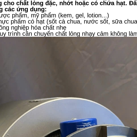
 cho chất lỏng đặc, nhớt hoặc có chứa hạt. Đ
g các ứng dụng:
ược phẩm, mỹ phẩm (kem, gel, lotion...)
hực phẩm có hạt (sốt cà chua, nước sốt, sữa chua,
ông nghiệp hóa chất nhẹ
uy trình cần chuyển chất lỏng nhạy cảm không là