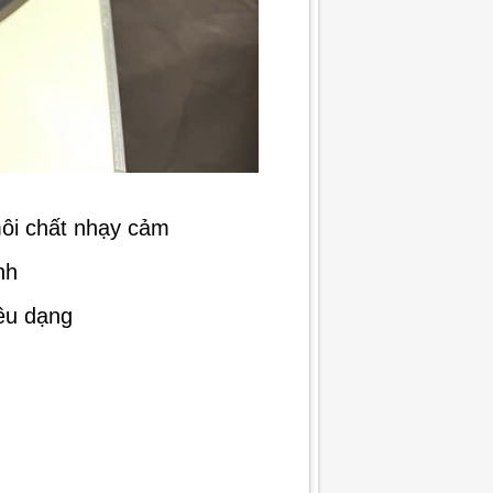
môi chất nhạy cảm
nh
iều dạng