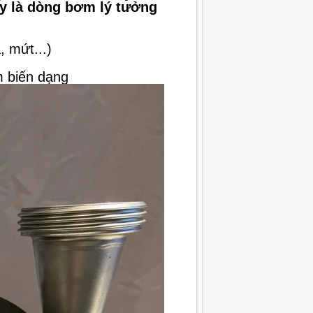
ây là dòng bơm lý tưởng
 mứt...)
m biến dạng