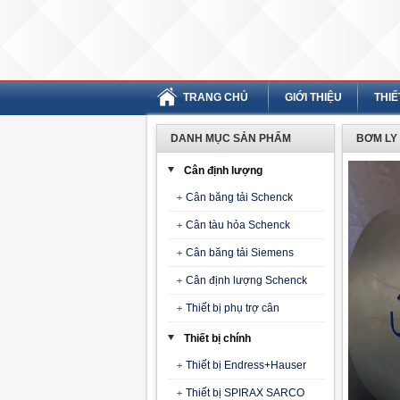
TRANG CHỦ
GIỚI THIỆU
THIẾ
DANH MỤC SẢN PHẨM
BƠM LY 
Cân định lượng
Cân băng tải Schenck
Cân tàu hỏa Schenck
Cân băng tải Siemens
Cân định lượng Schenck
Thiết bị phụ trợ cân
Thiết bị chính
Thiết bị Endress+Hauser
Thiết bị SPIRAX SARCO