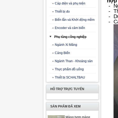
hợp 
Cáp điện và phụ kiện
- Ng
-
T
Thiết bị đo
-
D
Biến tần và Khởi động mềm
-
C
Encoder và cảm biến
Phụ tùng công nghiệp
Ngành Xi Măng
Cảng Biển
Ngành Than - Khoáng sản
Thực phẩm đồ uống
Thiết bị SCHALTBAU
HỖ TRỢ TRỰC TUYẾN
SẢN PHẨM ĐÃ XEM
Màng bơm màng