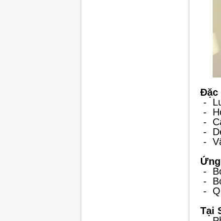
Đặc 
-
L
-
H
-
C
-
D
-
V
Ứng
-
B
-
B
-
Q
Tại
-
P