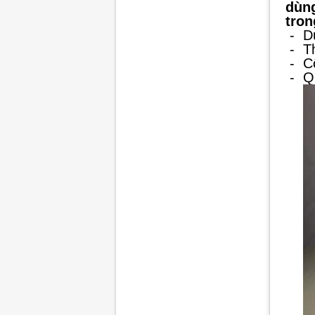
dùng
tron
-
D
-
T
-
C
-
Q