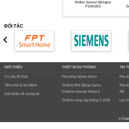
Reflex Sensor Wenglor
P1NH303
S
ĐỐI TÁC
GIỚI THIỆU
THIẾT BỊ DỰ PHÒNG
TIN 
Cơ cấu tổ chức
Phụ tùng Spirax Sarco
Phụ t
Tầm nhìn & Sứ Mệnh
Thiết bị IFM Spirax Sarco
Phụ t
Endress Hauser tháng 5
AB
Giới thiệu về chúng tôi
Thiết bị cung cấp tháng 5 2026
Lọc D
© Cop