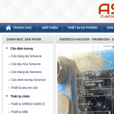
TRANG CHỦ
GIỚI THIỆU
THIẾT BỊ DỰ PHÒNG
SẢN
DANH MỤC SẢN PHẨM
ENDRESS+HAUSER - PROMAG50 - 
Cân định lượng
Cân băng tải Schenck
Cân tàu hỏa Schenck
Cân băng tải Siemens
Cân định lượng Schenck
Thiết bị phụ trợ cân
Thiết bị chính
Thiết bị SPIRAX SARCO
Thiết bị ABB