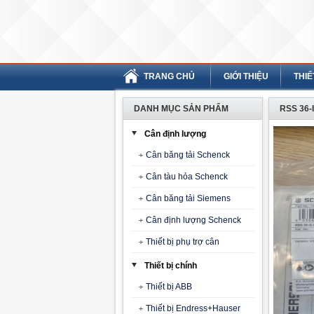
TRANG CHỦ
GIỚI THIỆU
THIẾ
DANH MỤC SẢN PHẨM
RSS 36-
Cân định lượng
Cân băng tải Schenck
Cân tàu hỏa Schenck
Cân băng tải Siemens
Cân định lượng Schenck
Thiết bị phụ trợ cân
Thiết bị chính
Thiết bị ABB
Thiết bị Endress+Hauser