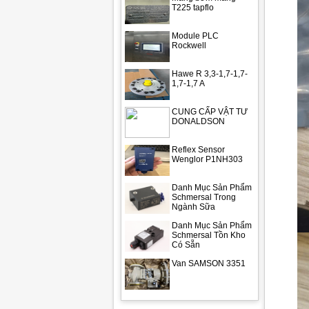
T225 tapflo
Module PLC
Rockwell
Hawe R 3,3-1,7-1,7-
1,7-1,7 A
CUNG CẤP VẬT TƯ
DONALDSON
Reflex Sensor
Wenglor P1NH303
Danh Mục Sản Phẩm
Schmersal Trong
Ngành Sữa
Danh Mục Sản Phẩm
Schmersal Tồn Kho
Có Sẵn
Van SAMSON 3351