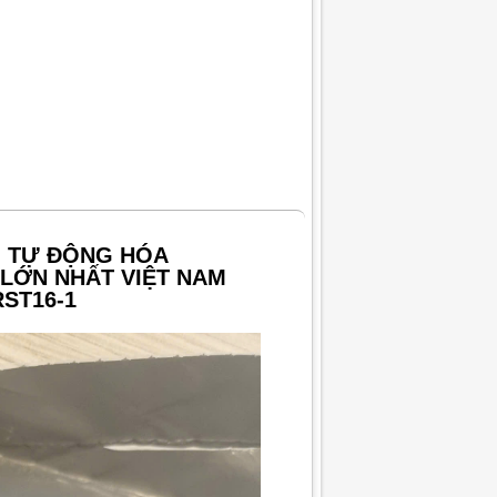
G TỰ ĐỘNG HÓA
LỚN NHẤT VIỆT NAM
RST16-1