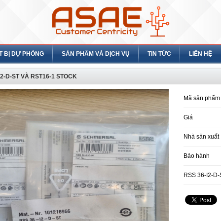
T BỊ DỰ PHÒNG
SẢN PHẨM VÀ DỊCH VỤ
TIN TỨC
LIÊN HỆ
I2-D-ST VÀ RST16-1 STOCK
Mã sản phẩm
Giá
Nhà sản xuất
Bảo hành
RSS 36-I2-D-