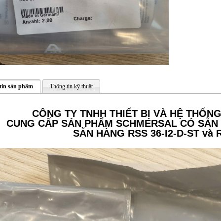
tin sản phẩm
Thông tin kỹ thuật
CÔNG TY TNHH THIẾT BỊ VÀ HỆ THỐN
CUNG CẤP SẢN PHẨM SCHMERSAL CÓ SẴN 
SẴN HÀNG RSS 36-I2-D-ST và 