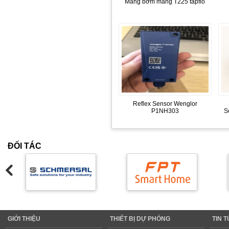
Màng bơm màng T225 tapflo
Reflex Sensor Wenglor
P1NH303
S
ĐỐI TÁC
GIỚI THIỆU
THIẾT BỊ DỰ PHÒNG
TIN 