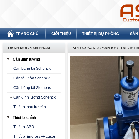
TRANG CHỦ
GIỚI THIỆU
THIẾT BỊ DỰ PHÒNG
SẢN
DANH MỤC SẢN PHẨM
SPIRAX SARCO SẴN KHO TẠI VIỆT 
Cân định lượng
Cân băng tải Schenck
Cân tàu hỏa Schenck
Cân băng tải Siemens
Cân định lượng Schenck
Thiết bị phụ trợ cân
Thiết bị chính
Thiết bị ABB
Thiết bị Endress+Hauser