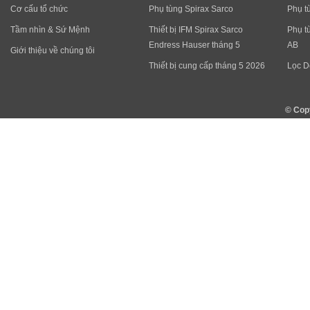
Cơ cấu tổ chức
Phụ tùng Spirax Sarco
Phụ t
Tầm nhìn & Sứ Mệnh
Thiết bị IFM Spirax Sarco
Phụ t
Endress Hauser tháng 5
AB
Giới thiệu về chúng tôi
Thiết bị cung cấp tháng 5 2026
Lọc D
© Cop