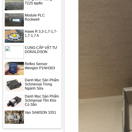
T225 tapflo
Module PLC
Rockwell
Hawe R 3,3-1,7-1,7-
1,7-1,7 A
CUNG CẤP VẬT TƯ
DONALDSON
Reflex Sensor
Wenglor P1NH303
Danh Mục Sản Phẩm
Schmersal Trong
Ngành Sữa
Danh Mục Sản Phẩm
Schmersal Tồn Kho
Có Sẵn
Van SAMSON 3351