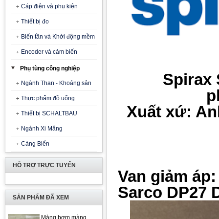
Cáp điện và phụ kiện
Thiết bị đo
Biến tần và Khởi động mềm
Encoder và cảm biến
Phụ tùng công nghiệp
Spirax
Ngành Than - Khoáng sản
p
Thực phẩm đồ uống
Xuất xứ: An
Thiết bị SCHALTBAU
Ngành Xi Măng
Cảng Biển
HỖ TRỢ TRỰC TUYẾN
V
an giảm áp:
Sarco DP27 
SẢN PHẨM ĐÃ XEM
Màng bơm màng