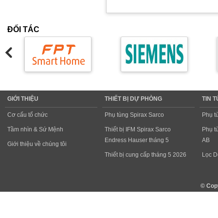
ĐỐI TÁC
GIỚI THIỆU
THIẾT BỊ DỰ PHÒNG
TIN 
Cơ cấu tổ chức
Phụ tùng Spirax Sarco
Phụ t
Tầm nhìn & Sứ Mệnh
Thiết bị IFM Spirax Sarco
Phụ t
Endress Hauser tháng 5
AB
Giới thiệu về chúng tôi
Thiết bị cung cấp tháng 5 2026
Lọc D
© Cop