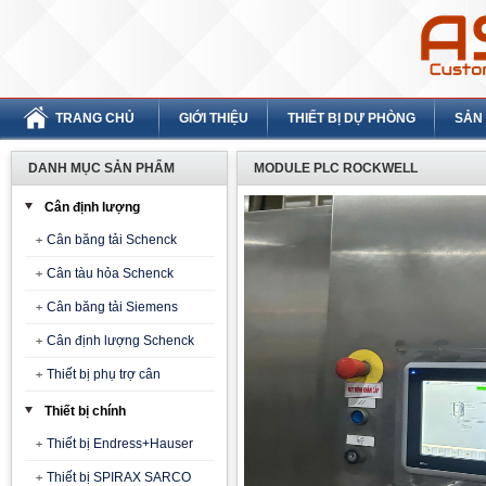
TRANG CHỦ
GIỚI THIỆU
THIẾT BỊ DỰ PHÒNG
SẢN
DANH MỤC SẢN PHẨM
MODULE PLC ROCKWELL
Cân định lượng
Cân băng tải Schenck
Cân tàu hỏa Schenck
Cân băng tải Siemens
Cân định lượng Schenck
Thiết bị phụ trợ cân
Thiết bị chính
Thiết bị Endress+Hauser
Thiết bị SPIRAX SARCO