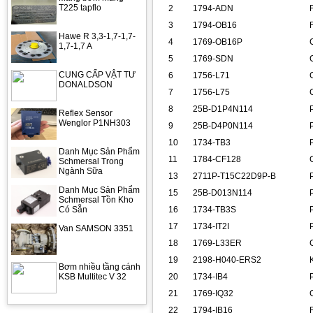
T225 tapflo
2
1794-ADN
3
1794-OB16
Hawe R 3,3-1,7-1,7-
4
1769-OB16P
1,7-1,7 A
5
1769-SDN
CUNG CẤP VẬT TƯ
6
1756-L71
DONALDSON
7
1756-L75
8
25B-D1P4N114
Reflex Sensor
Wenglor P1NH303
9
25B-D4P0N114
10
1734-TB3
Danh Mục Sản Phẩm
11
1784-CF128
Schmersal Trong
Ngành Sữa
13
2711P-T15C22D9P-B
Danh Mục Sản Phẩm
15
25B-D013N114
Schmersal Tồn Kho
Có Sẵn
16
1734-TB3S
17
1734-IT2I
Van SAMSON 3351
18
1769-L33ER
19
2198-H040-ERS2
Bơm nhiều tầng cánh
KSB Multitec V 32
20
1734-IB4
21
1769-IQ32
22
1794-IB16