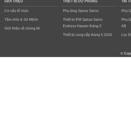
GIỚI THIỆU
THIẾT BỊ DỰ PHÒNG
TIN 
Cơ cấu tổ chức
Phụ tùng Spirax Sarco
Phụ t
Tầm nhìn & Sứ Mệnh
Thiết bị IFM Spirax Sarco
Phụ t
Endress Hauser tháng 5
AB
Giới thiệu về chúng tôi
Thiết bị cung cấp tháng 5 2026
Lọc D
© Cop