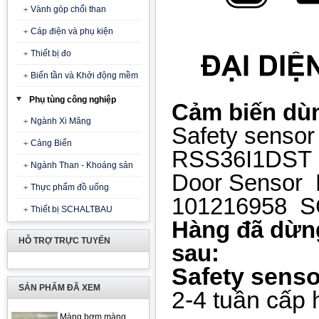
Vành góp chổi than
Cáp điện và phụ kiện
Thiết bị đo
Biến tần và Khởi động mềm
Phụ tùng công nghiệp
Cảm biến dù
Ngành Xi Măng
Safety senso
Cảng Biển
RSS36I1DST
Ngành Than - Khoáng sản
Door Sensor 
Thực phẩm đồ uống
101216958 
Thiết bị SCHALTBAU
Hàng đã dừng
HỖ TRỢ TRỰC TUYẾN
sau:
Safety sens
SẢN PHẨM ĐÃ XEM
2-4 tuần cấp
Màng bơm màng