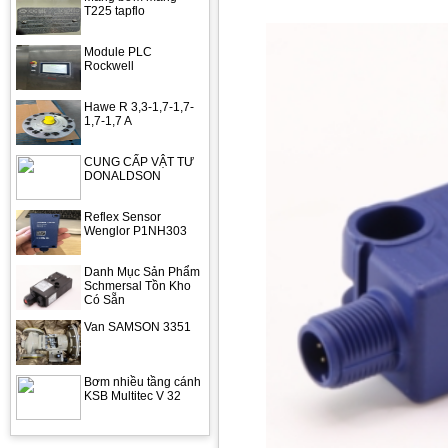
T225 tapflo
Module PLC
Rockwell
Hawe R 3,3-1,7-1,7-
1,7-1,7 A
CUNG CẤP VẬT TƯ
DONALDSON
Reflex Sensor
Wenglor P1NH303
Danh Mục Sản Phẩm
Schmersal Tồn Kho
Có Sẵn
Van SAMSON 3351
Bơm nhiều tầng cánh
KSB Multitec V 32