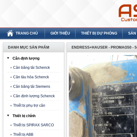
TRANG CHỦ
GIỚI THIỆU
THIẾT BỊ DỰ PHÒNG
SẢN
DANH MỤC SẢN PHẨM
ENDRESS+HAUSER - PROMAG50 - 
Cân định lượng
Cân băng tải Schenck
Cân tàu hỏa Schenck
Cân băng tải Siemens
Cân định lượng Schenck
Thiết bị phụ trợ cân
Thiết bị chính
Thiết bị SPIRAX SARCO
Thiết bị ABB