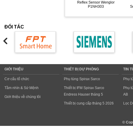
Reflex Sensor Wenglor
P1NH303
S
ĐỐI TÁC
GIỚI THIỆU
THIẾT BỊ DỰ PHÒNG
TIN 
Cơ cấu tổ chức
Phụ tùng Spirax Sarco
Phụ t
Tầm nhìn & Sứ Mệnh
Thiết bị IFM Spirax Sarco
Phụ t
Endress Hauser tháng 5
AB
Giới thiệu về chúng tôi
Thiết bị cung cấp tháng 5 2026
Lọc D
© Cop