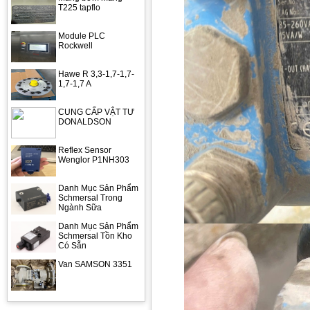
T225 tapflo
Module PLC
Rockwell
Hawe R 3,3-1,7-1,7-
1,7-1,7 A
CUNG CẤP VẬT TƯ
DONALDSON
Reflex Sensor
Wenglor P1NH303
Danh Mục Sản Phẩm
Schmersal Trong
Ngành Sữa
Danh Mục Sản Phẩm
Schmersal Tồn Kho
Có Sẵn
Van SAMSON 3351