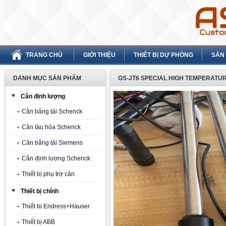
TRANG CHỦ
GIỚI THIỆU
THIẾT BỊ DỰ PHÒNG
SẢN
DANH MỤC SẢN PHẨM
GS-JT6 SPECIAL HIGH TEMPERATU
Cân định lượng
Cân băng tải Schenck
Cân tàu hỏa Schenck
Cân băng tải Siemens
Cân định lượng Schenck
Thiết bị phụ trợ cân
Thiết bị chính
Thiết bị Endress+Hauser
Thiết bị ABB