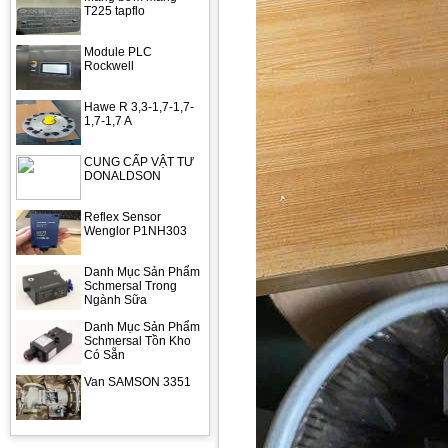
T225 tapflo
Module PLC
Rockwell
Hawe R 3,3-1,7-1,7-
1,7-1,7 A
CUNG CẤP VẬT TƯ
DONALDSON
Reflex Sensor
Wenglor P1NH303
Danh Mục Sản Phẩm
Schmersal Trong
Ngành Sữa
Danh Mục Sản Phẩm
Schmersal Tồn Kho
Có Sẵn
Van SAMSON 3351