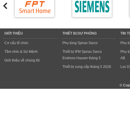
GIỚI THIỆU
THIẾT BỊ DỰ PHÒNG
TIN 
Cơ cấu tổ chức
Phụ tùng Spirax Sarco
Phụ t
Tầm nhìn & Sứ Mệnh
Thiết bị IFM Spirax Sarco
Phụ t
Endress Hauser tháng 5
AB
Giới thiệu về chúng tôi
Thiết bị cung cấp tháng 5 2026
Lọc D
© Cop