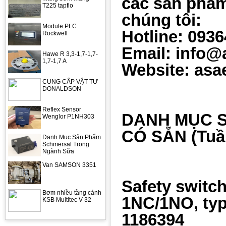
các sản phẩm
T225 tapflo
chúng tôi:
Module PLC
Hotline: 093
Rockwell
Email: info@
Hawe R 3,3-1,7-1,7-
1,7-1,7 A
Website: asa
CUNG CẤP VẬT TƯ
DONALDSON
Reflex Sensor
DANH MỤC 
Wenglor P1NH303
CÓ SẴN (Tuầ
Danh Mục Sản Phẩm
Schmersal Trong
Ngành Sữa
Van SAMSON 3351
Safety switc
Bơm nhiều tầng cánh
1NC/1NO, typ
KSB Multitec V 32
1186394