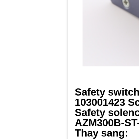
Safety switc
103001423 S
Safety solen
AZM300B-ST
Thay sang: