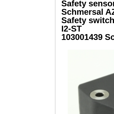
Safety senso
Schmersal A
Safety swit
I2-ST
103001439 S