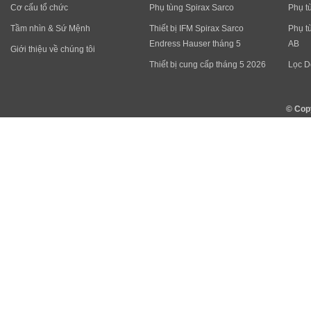
Cơ cấu tổ chức
Phụ tùng Spirax Sarco
Phụ t
Tầm nhìn & Sứ Mệnh
Thiết bị IFM Spirax Sarco
Phụ t
Endress Hauser tháng 5
AB
Giới thiệu về chúng tôi
Thiết bị cung cấp tháng 5 2026
Lọc D
© Cop