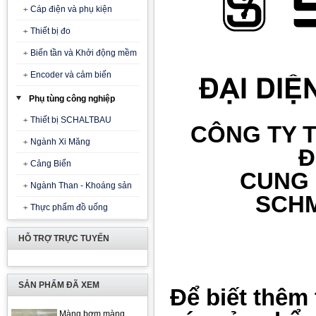
Cáp điện và phụ kiện
Thiết bị đo
Biến tần và Khởi động mềm
Encoder và cảm biến
Phụ tùng công nghiệp
Thiết bị SCHALTBAU
CÔNG TY T
Ngành Xi Măng
Đ
Cảng Biển
CUNG
Ngành Than - Khoáng sản
SCHM
Thực phẩm đồ uống
HỖ TRỢ TRỰC TUYẾN
SẢN PHẨM ĐÃ XEM
Để biết thêm 
Màng bơm màng