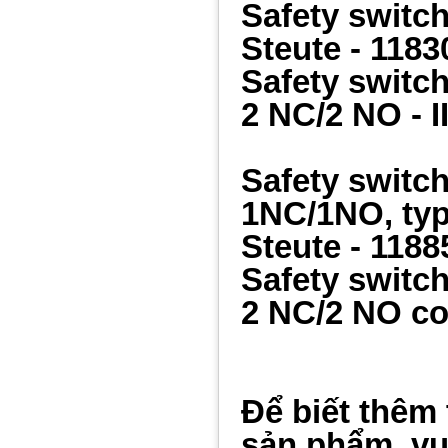
Safety switc
Steute -
1183
Safety switc
2 NC/2 NO - I
Safety switc
1NC/1NO, typ
Steute -
1188
Safety switc
2 NC/2 NO c
Để biết thêm 
sản phẩm, vui