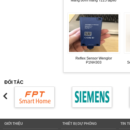
Màng bơm màng T225 tapflo
Reflex Sensor Wenglor
P1NH303
S
ĐỐI TÁC
GIỚI THIỆU
THIẾT BỊ DỰ PHÒNG
TIN 