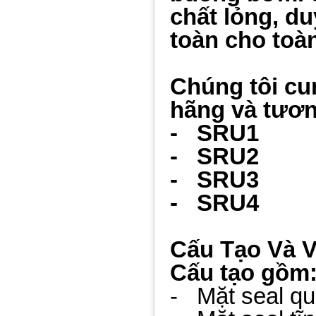
chất lỏng, du
toàn cho toà
Chúng tôi cu
hãng và tươn
- SRU1
- SRU2
- SRU3
- SRU4
Cấu Tạo Và V
Cấu tạo gồm
- Mặt seal qua