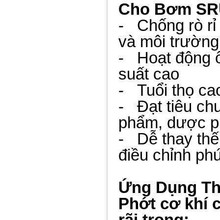
Cho Bơm SR
- Chống rò rỉ
và môi trường
- Hoạt động ổ
suất cao
- Tuổi thọ cao,
- Đạt tiêu ch
phẩm, dược 
- Dễ thay thế
điều chỉnh ph
Ứng Dụng Th
Phớt cơ khí
rãi trong: