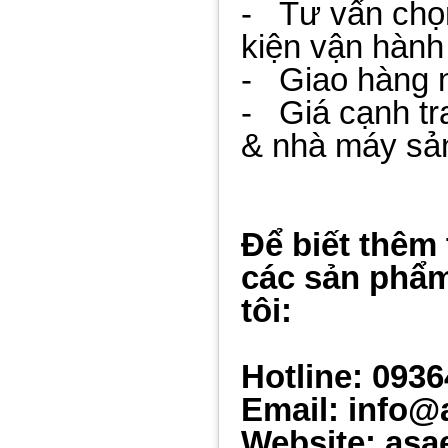
- Tư vấn chọn
kiện vận hành
- Giao hàng nh
- Giá cạnh tr
& nhà máy sả
Để biết thêm 
các sản phẩm
tôi:
Hotline: 093
Email: info@
Website: asa