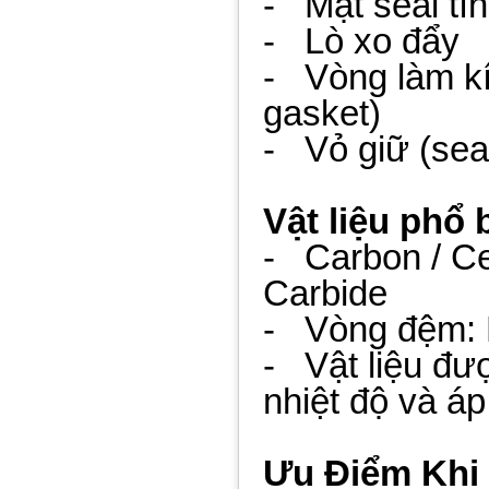
- Mặt seal tĩn
- Lò xo đẩy
- Vòng làm kí
gasket)
- Vỏ giữ (seal
Vật liệu phổ 
- Carbon / Ce
Carbide
- Vòng đệm: 
- Vật liệu đư
nhiệt độ và á
Ưu Điểm Khi