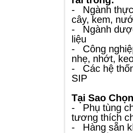
- Ngành thực
cây, kem, nước
- Ngành dược
liệu
- Công nghiệp
nhẹ, nhớt, ke
- Các hệ thốn
SIP
Tại Sao Chọ
- Phụ tùng ch
tương thích c
- Hàng sẵn k