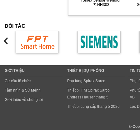
Reflex Sensor Wenglor
P1NH303
S
ĐỐI TÁC
GIỚI THIỆU
THIẾT BỊ DỰ PHÒNG
TIN 
Cơ cấu tổ chức
Phụ tùng Spirax Sarco
Phụ t
Tầm nhìn & Sứ Mệnh
Thiết bị IFM Spirax Sarco
Phụ t
Endress Hauser tháng 5
AB
Giới thiệu về chúng tôi
Thiết bị cung cấp tháng 5 2026
Lọc D
© Cop