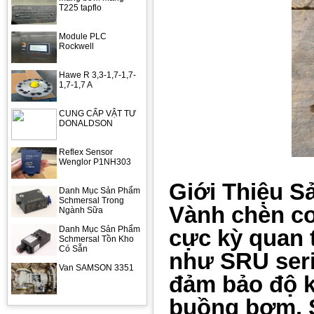
T225 tapflo
Module PLC
Rockwell
Hawe R 3,3-1,7-1,7-
1,7-1,7 A
CUNG CẤP VẬT TƯ
DONALDSON
Reflex Sensor
Wenglor P1NH303
Giới Thiệu 
Danh Mục Sản Phẩm
Schmersal Trong
Vành chèn cơ
Ngành Sữa
Danh Mục Sản Phẩm
cực kỳ quan 
Schmersal Tồn Kho
Có Sẵn
như SRU seri
Van SAMSON 3351
đảm bảo độ kí
buồng bơm. S