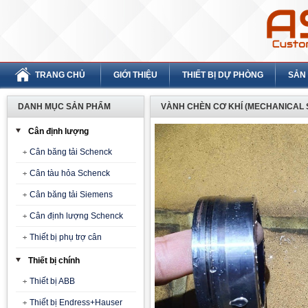
TRANG CHỦ
GIỚI THIỆU
THIẾT BỊ DỰ PHÒNG
SẢN
DANH MỤC SẢN PHẨM
VÀNH CHÈN CƠ KHÍ (MECHANICAL S
Cân định lượng
Cân băng tải Schenck
Cân tàu hỏa Schenck
Cân băng tải Siemens
Cân định lượng Schenck
Thiết bị phụ trợ cân
Thiết bị chính
Thiết bị ABB
Thiết bị Endress+Hauser