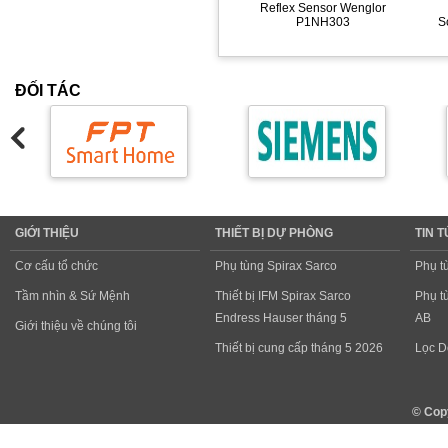
Reflex Sensor Wenglor
P1NH303
S
ĐỐI TÁC
GIỚI THIỆU
THIẾT BỊ DỰ PHÒNG
TIN 
Cơ cấu tổ chức
Phụ tùng Spirax Sarco
Phụ t
Tầm nhìn & Sứ Mệnh
Thiết bị IFM Spirax Sarco
Phụ t
Endress Hauser tháng 5
AB
Giới thiệu về chúng tôi
Thiết bị cung cấp tháng 5 2026
Lọc D
© Cop