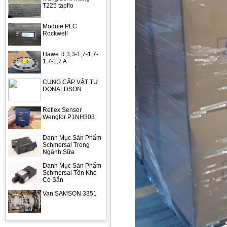
T225 tapflo
Module PLC
Rockwell
Hawe R 3,3-1,7-1,7-
1,7-1,7 A
CUNG CẤP VẬT TƯ
DONALDSON
Reflex Sensor
Wenglor P1NH303
Danh Mục Sản Phẩm
Schmersal Trong
Ngành Sữa
Danh Mục Sản Phẩm
Schmersal Tồn Kho
Có Sẵn
Van SAMSON 3351