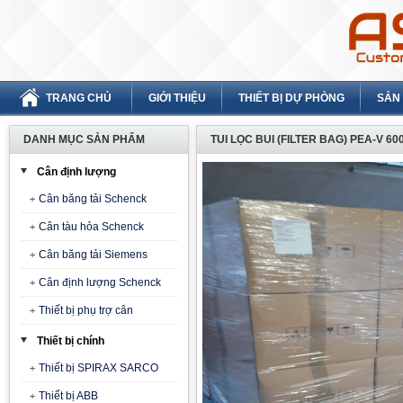
TRANG CHỦ
GIỚI THIỆU
THIẾT BỊ DỰ PHÒNG
SẢN
DANH MỤC SẢN PHẨM
TUI LỌC BUI (FILTER BAG) PEA-V 600
Cân định lượng
Cân băng tải Schenck
Cân tàu hỏa Schenck
Cân băng tải Siemens
Cân định lượng Schenck
Thiết bị phụ trợ cân
Thiết bị chính
Thiết bị SPIRAX SARCO
Thiết bị ABB