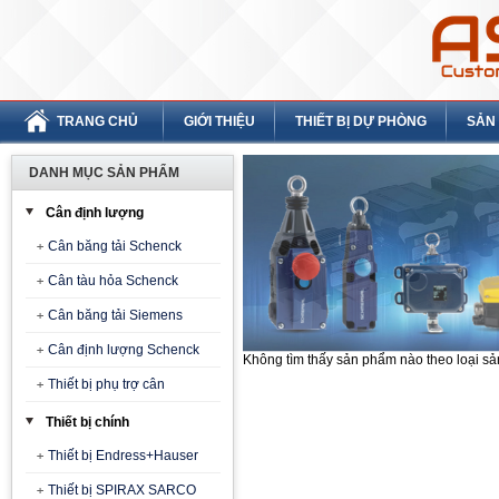
TRANG CHỦ
GIỚI THIỆU
THIẾT BỊ DỰ PHÒNG
SẢN
DANH MỤC SẢN PHẨM
Cân định lượng
Cân băng tải Schenck
Cân tàu hỏa Schenck
Cân băng tải Siemens
Cân định lượng Schenck
Không tìm thấy sản phẩm nào theo loại s
Thiết bị phụ trợ cân
Thiết bị chính
Thiết bị Endress+Hauser
Thiết bị SPIRAX SARCO