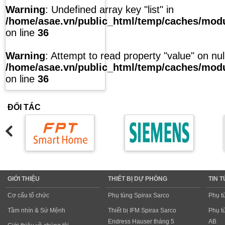
Warning
: Undefined array key "list" in
/home/asae.vn/public_html/temp/caches/modul
on line
36
Warning
: Attempt to read property "value" on null
/home/asae.vn/public_html/temp/caches/modul
on line
36
ĐỐI TÁC
GIỚI THIỆU
THIẾT BỊ DỰ PHÒNG
TIN 
Cơ cấu tổ chức
Phụ tùng Spirax Sarco
Phụ t
Tầm nhìn & Sứ Mệnh
Thiết bị IFM Spirax Sarco
Phụ t
Endress Hauser tháng 5
AB