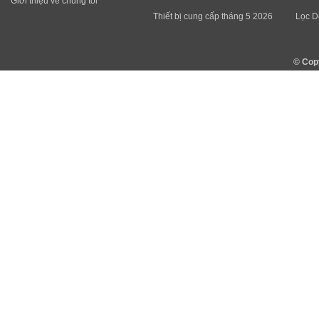
Giới thiệu về chúng tôi
Thiết bị cung cấp tháng 5 2026
Lọc D
© Cop