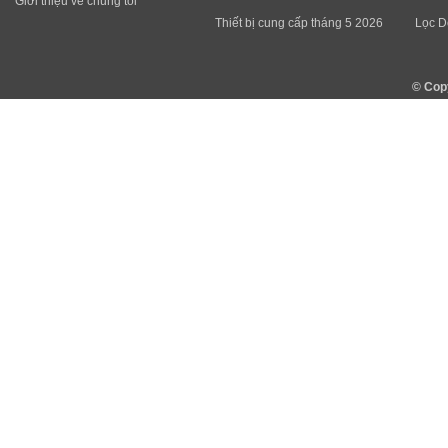
Giới thiệu về chúng tôi
Thiết bị cung cấp tháng 5 2026
Lọc D
© Cop