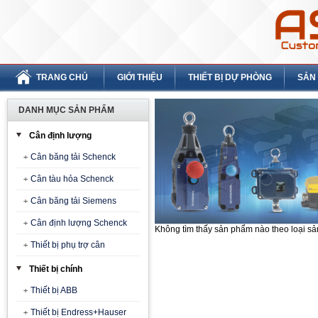
TRANG CHỦ
GIỚI THIỆU
THIẾT BỊ DỰ PHÒNG
SẢN
DANH MỤC SẢN PHẨM
Cân định lượng
Cân băng tải Schenck
Cân tàu hỏa Schenck
Cân băng tải Siemens
Cân định lượng Schenck
Không tìm thấy sản phẩm nào theo loại s
Thiết bị phụ trợ cân
Thiết bị chính
Thiết bị ABB
Thiết bị Endress+Hauser