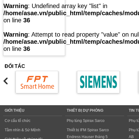
Warning
: Undefined array key "list" in
/home/asae.vn/public_html/temp/caches/modul
on line
36
Warning
: Attempt to read property "value" on null
/home/asae.vn/public_html/temp/caches/modul
on line
36
ĐỐI TÁC
GIỚI THIỆU
THIẾT BỊ DỰ PHÒNG
TIN 
Cơ cấu tổ chức
Phụ tùng Spirax Sarco
Phụ t
Tầm nhìn & Sứ Mệnh
Thiết bị IFM Spirax Sarco
Phụ t
Endress Hauser tháng 5
AB