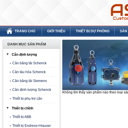
TRANG CHỦ
GIỚI THIỆU
THIẾT BỊ DỰ PHÒNG
SẢN
DANH MỤC SẢN PHẨM
Cân định lượng
Cân băng tải Schenck
Cân tàu hỏa Schenck
Cân băng tải Siemens
Cân định lượng Schenck
Không tìm thấy sản phẩm nào theo loại s
Thiết bị phụ trợ cân
Thiết bị chính
Thiết bị ABB
Thiết bị Endress+Hauser