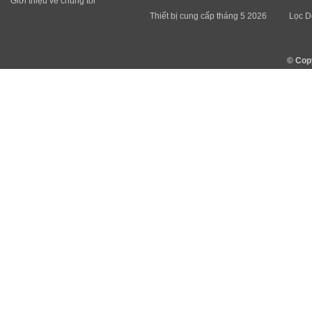
Giới thiệu về chúng tôi
Thiết bị cung cấp tháng 5 2026
Lọc D
© Cop