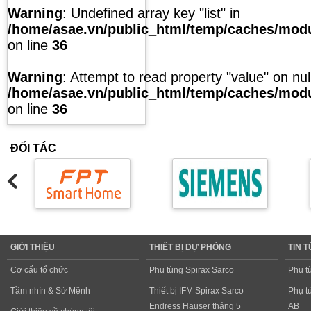
Warning
: Undefined array key "list" in
/home/asae.vn/public_html/temp/caches/modul
on line
36
Warning
: Attempt to read property "value" on null
/home/asae.vn/public_html/temp/caches/modul
on line
36
ĐỐI TÁC
GIỚI THIỆU
THIẾT BỊ DỰ PHÒNG
TIN 
Cơ cấu tổ chức
Phụ tùng Spirax Sarco
Phụ t
Tầm nhìn & Sứ Mệnh
Thiết bị IFM Spirax Sarco
Phụ t
Endress Hauser tháng 5
AB