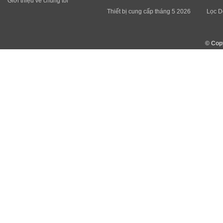
Giới thiệu về chúng tôi
Thiết bị cung cấp tháng 5 2026
Lọc D
© Cop