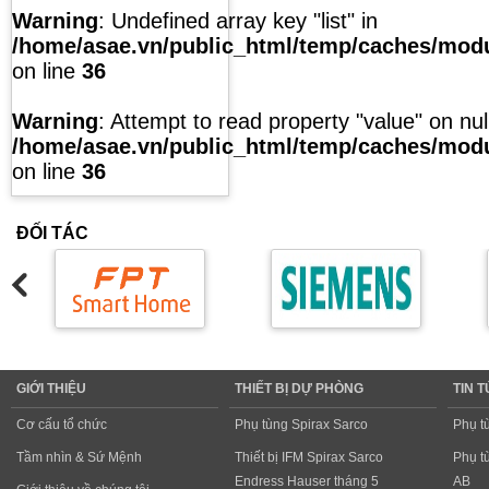
Warning
: Undefined array key "list" in
/home/asae.vn/public_html/temp/caches/modul
on line
36
Warning
: Attempt to read property "value" on null
/home/asae.vn/public_html/temp/caches/modul
on line
36
ĐỐI TÁC
GIỚI THIỆU
THIẾT BỊ DỰ PHÒNG
TIN 
Cơ cấu tổ chức
Phụ tùng Spirax Sarco
Phụ t
Tầm nhìn & Sứ Mệnh
Thiết bị IFM Spirax Sarco
Phụ t
Endress Hauser tháng 5
AB