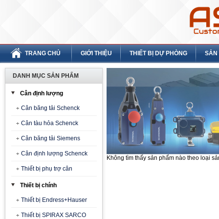
TRANG CHỦ
GIỚI THIỆU
THIẾT BỊ DỰ PHÒNG
SẢN
DANH MỤC SẢN PHẨM
Cân định lượng
Cân băng tải Schenck
Cân tàu hỏa Schenck
Cân băng tải Siemens
Cân định lượng Schenck
Không tìm thấy sản phẩm nào theo loại s
Thiết bị phụ trợ cân
Thiết bị chính
Thiết bị Endress+Hauser
Thiết bị SPIRAX SARCO