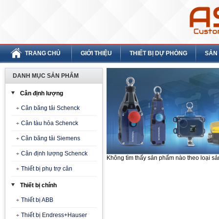
TRANG CHỦ
GIỚI THIỆU
THIẾT BỊ DỰ PHÒNG
SẢN
DANH MỤC SẢN PHẨM
Cân định lượng
Cân băng tải Schenck
Cân tàu hỏa Schenck
Cân băng tải Siemens
Cân định lượng Schenck
Không tìm thấy sản phẩm nào theo loại s
Thiết bị phụ trợ cân
Thiết bị chính
Thiết bị ABB
Thiết bị Endress+Hauser