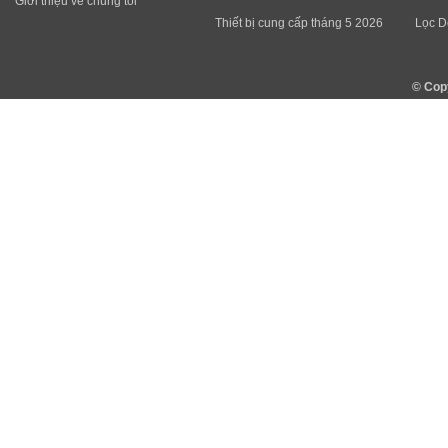
Giới thiệu về chúng tôi
Thiết bị cung cấp tháng 5 2026
Lọc D
© Cop