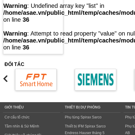
Warning
: Undefined array key "list" in
/home/asae.vn/public_html/temp/caches/modul
on line
36
Warning
: Attempt to read property "value" on null
/home/asae.vn/public_html/temp/caches/modul
on line
36
ĐỐI TÁC
GIỚI THIỆU
THIẾT BỊ DỰ PHÒNG
TIN 
Cơ cấu tổ chức
Phụ tùng Spirax Sarco
Phụ t
Tầm nhìn & Sứ Mệnh
Thiết bị IFM Spirax Sarco
Phụ t
Endress Hauser tháng 5
AB