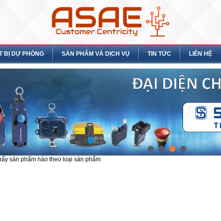
T BỊ DỰ PHÒNG
SẢN PHẨM VÀ DỊCH VỤ
TIN TỨC
LIÊN HỆ
hấy sản phẩm nào theo loại sản phẩm