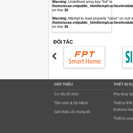
Warning
: Undefined array key "list" in
/home/asae.vn/public_html/temp/caches/modules
on line
36
Warning
: Attempt to read property "value" on null i
/home/asae.vn/public_html/temp/caches/modules
on line
36
ĐỐI TÁC
GIỚI THIỆU
THIẾT BỊ 
Cơ cấu tổ chức
Phụ tùng Sp
Tầm nhìn & Sứ Mệnh
Thiết bị IFM
Endress Hau
Giới thiệu về chúng tôi
Thiết bị cu