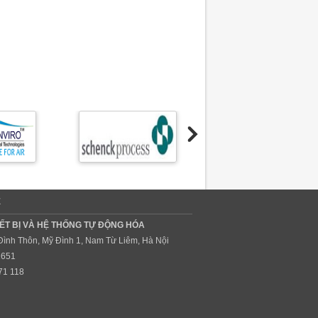
Ệ
ẾT BỊ VÀ HỆ THỐNG TỰ ĐỘNG HÓA
 Đình Thôn, Mỹ Đình 1, Nam Từ Liêm, Hà Nội
1651
71 118