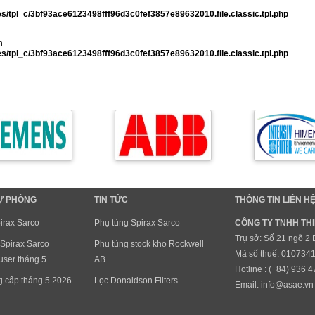
/tpl_c/3bf93ace6123498fff96d3c0fef3857e89632010.file.classic.tpl.php
n
/tpl_c/3bf93ace6123498fff96d3c0fef3857e89632010.file.classic.tpl.php
DỰ PHÒNG
TIN TỨC
THÔNG TIN LIÊN H
irax Sarco
Phụ tùng Spirax Sarco
CÔNG TY TNHH THI
Trụ sở: Số 21 ngõ 2
 Spirax Sarco
Phụ tùng stock kho Rockwell
Mã số thuế: 010734
ser tháng 5
AB
Hotline : (+84)
936 4
ng cấp tháng 5 2026
Lọc Donaldson Filters
Email:
info@asae.vn