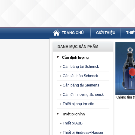
TRANG CHỦ
GIỚI THIỆU
THIẾ
DANH MỤC SẢN PHẨM
Cân định lượng
Cân băng tải Schenck
Cân tàu hỏa Schenck
Cân băng tải Siemens
Cân định lượng Schenck
Không tìm t
Thiết bị phụ trợ cân
Thiết bị chính
Thiết bị ABB
Thiết bị Endress+Hauser