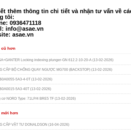
ết thêm thông tin chi tiết và nhận tư vấn về c
g tôi:
ine: 0936471118
l: info@asae.vn
ite: asae.vn
n cũ hơn
A+GANTER Locking indexing plunger-GN 612.2-10-20-A
(13-02-2026)
G CẤP BỘ CHỐNG QUAY NGƯỢC MG700 (BACKSTOP)
(13-02-2026)
60A0055-5A3-4-0T
(13-02-2026)
60A0015-5A3-40T
(13-02-2026)
 cơ NORD Type: 71LP/4 BRE5 TF
(13-02-2026)
n mới hơn
G CẤP VẬT TƯ DONALDSON
(16-04-2026)