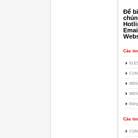
Để bi
chún
Hotl
Emai
Webs
Các ti
ELES
CUN
MDS
MDS
Động
Các ti
CUN