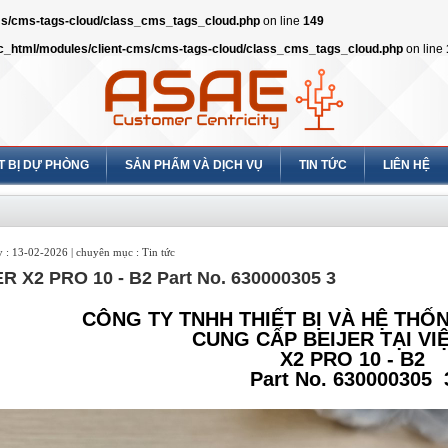
cms/cms-tags-cloud/class_cms_tags_cloud.php
on line
149
ic_html/modules/client-cms/cms-tags-cloud/class_cms_tags_cloud.php
on line
T BỊ DỰ PHÒNG
SẢN PHẨM VÀ DỊCH VỤ
TIN TỨC
LIÊN HỆ
 : 13-02-2026 | chuyên mục : Tin tức
R X2 PRO 10 - B2 Part No. 630000305 3
CÔNG TY TNHH THIẾT BỊ VÀ HỆ TH
CUNG CẤP BEIJER
TẠI VI
X2 PRO 10 - B2
Part No. 630000305 