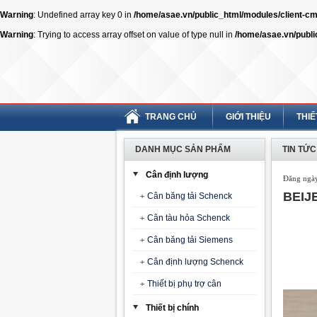
Warning
: Undefined array key 0 in
/home/asae.vn/public_html/modules/client-
Warning
: Trying to access array offset on value of type null in
/home/asae.vn/publ
TRANG CHỦ
GIỚI THIỆU
THIẾ
DANH MỤC SẢN PHẨM
TIN TỨC
Cân định lượng
Đăng ngày
BEIJE
Cân băng tải Schenck
Cân tàu hỏa Schenck
Cân băng tải Siemens
Cân định lượng Schenck
Thiết bị phụ trợ cân
Thiết bị chính