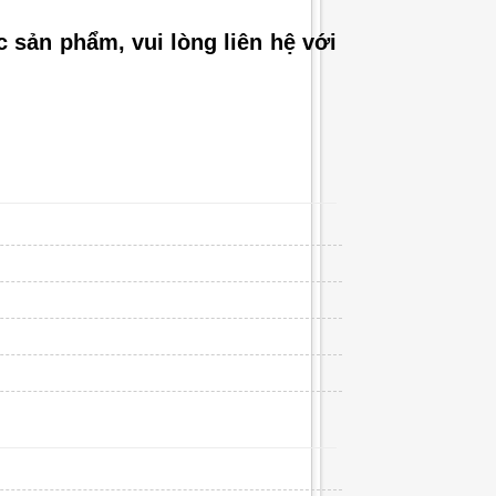
ác sản ph
ẩm
,
v
ui lòng liên hệ với