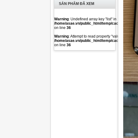
SẢN PHẨM ĐÃ XEM
Warning
: Undefined array key "list" in
/home/asae.vn/public_html/temp/caches/modules
on line
36
Warning
: Attempt to read property "value" on null i
/home/asae.vn/public_html/temp/caches/modules
on line
36