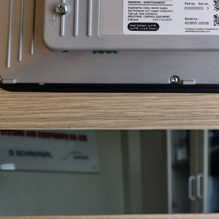
/tpl_c/3bf93ace6123498fff96d3c0fef3857e89632010.file.classic.tpl.php
n
/tpl_c/3bf93ace6123498fff96d3c0fef3857e89632010.file.classic.tpl.php