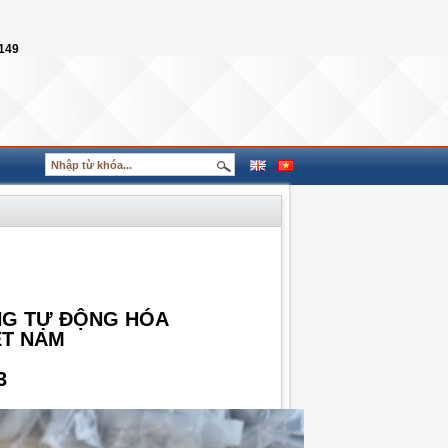
149
ỐNG TỰ ĐỘNG HÓA
ỆT NAM
3