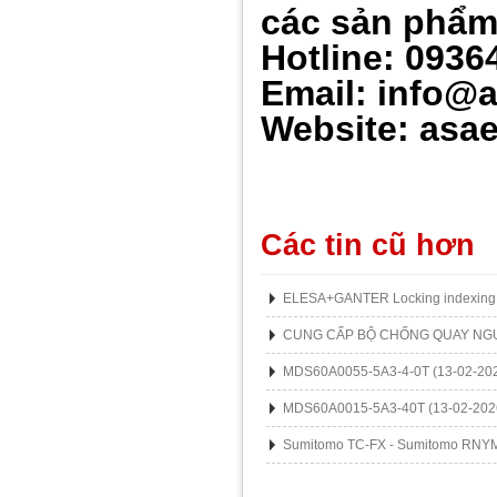
các sản ph
ẩ
Hotline: 0936
Email: info@
Website: asae
Các tin cũ hơn
ELESA+GANTER Locking indexing 
CUNG CẤP BỘ CHỐNG QUAY NG
MDS60A0055-5A3-4-0T
(13-02-20
MDS60A0015-5A3-40T
(13-02-202
Sumitomo TC-FX - Sumitomo RNY