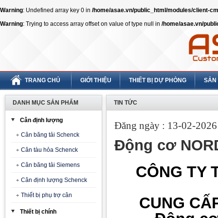
Warning
: Undefined array key 0 in
/home/asae.vn/public_html/modules/client-
Warning
: Trying to access array offset on value of type null in
/home/asae.vn/publ
TRANG CHỦ
GIỚI THIỆU
THIẾT BỊ DỰ PHÒNG
SẢN
DANH MỤC SẢN PHẨM
TIN TỨC
Cân định lượng
Đăng ngày : 13-02-2026 
Cân băng tải Schenck
Động cơ NORD
Cân tàu hỏa Schenck
Cân băng tải Siemens
CÔNG TY T
Cân định lượng Schenck
Thiết bị phụ trợ cân
CUNG CẤP
Thiết bị chính