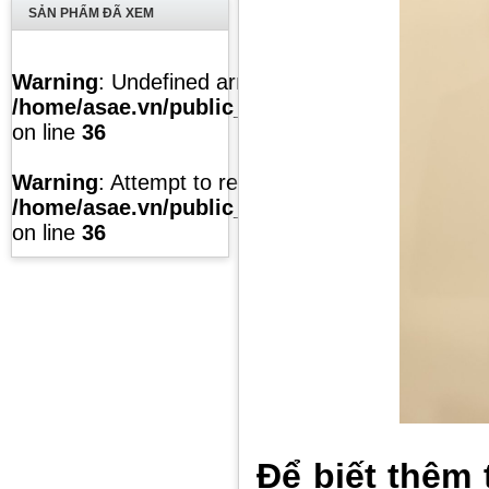
SẢN PHẨM ĐÃ XEM
Warning
: Undefined array key "list" in
/home/asae.vn/public_html/temp/caches/modul
on line
36
Warning
: Attempt to read property "value" on null
/home/asae.vn/public_html/temp/caches/modul
on line
36
Để biết thêm 