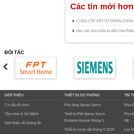
Các tin mới hơn
CUNG CẤP VẬT TƯ DONALDSON
Báo cáo sửa chữa tủ điều hòa Ritta
ĐỐI TÁC
GIỚI THIỆU
THIẾT BỊ DỰ PHÒNG
TIN 
Cơ cấu tổ chức
Phụ tùng Spirax Sarco
Phụ t
Tầm nhìn & Sứ Mệnh
Thiết bị IFM Spirax Sarco
Phụ t
Endress Hauser tháng 5
AB
Giới thiệu về chúng tôi
Thiết bị cung cấp tháng 5 2026
Lọc D