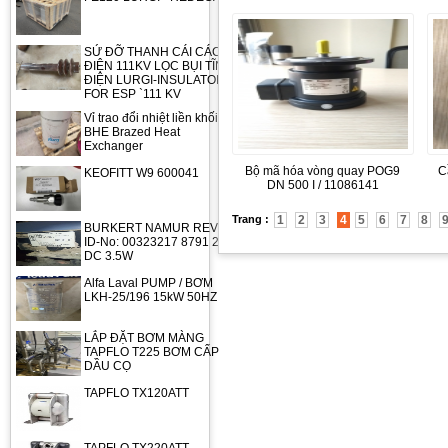
SỨ ĐỠ THANH CÁI CÁCH
ĐIỆN 111KV LỌC BỤI TĨNH
ĐIỆN LURGI-INSULATOR
FOR ESP `111 KV
Vỉ trao đổi nhiệt liền khối
BHE Brazed Heat
Exchanger
Bộ mã hóa vòng quay POG9
C
KEOFITT W9 600041
DN 500 I / 11086141
Trang :
1
2
3
4
5
6
7
8
BURKERT NAMUR REV.2
ID-No: 00323217 8791 24V
DC 3.5W
Alfa Laval PUMP / BƠM
LKH-25/196 15kW 50HZ
LẮP ĐẶT BƠM MÀNG
TAPFLO T225 BƠM CẤP
DẦU CỌ
TAPFLO TX120ATT