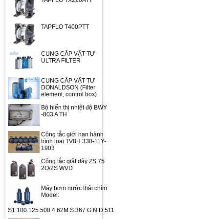
TAPFLO TX220ATT
TAPFLO T400PTT
CUNG CẤP VẬT TƯ
ULTRA FILTER
CUNG CẤP VẬT TƯ
DONALDSON (Filter
element, control box)
Bộ hiển thị nhiệt độ BWY
-803 A TH
Công tắc giới hạn hành
trình loại TV8H 330-11Y-
1903
Công tắc giật dây ZS 75
2O/2S WVD
Máy bơm nước thải chìm
Model:
S1.100.125.500.4.62M.S.367.G.N.D.511