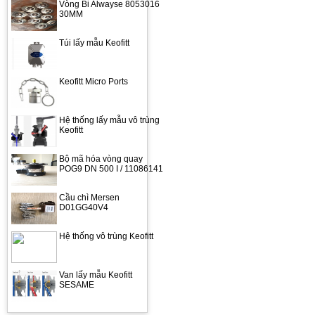
Vòng Bi Alwayse 8053016
30MM
Túi lấy mẫu Keofitt
Keofitt Micro Ports
Hệ thống lấy mẫu vô trùng
Keofitt
Bộ mã hóa vòng quay
POG9 DN 500 I / 11086141
Cầu chì Mersen
D01GG40V4
Hệ thống vô trùng Keofitt
Van lấy mẫu Keofitt
SESAME