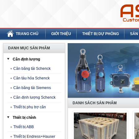
TRANG CHỦ
GIỚI THIỆU
THIẾT BỊ DỰ PHÒNG
SẢN
DANH MỤC SẢN PHẨM
Cân định lượng
Cân băng tải Schenck
Cân tàu hỏa Schenck
Cân băng tải Siemens
Cân định lượng Schenck
DANH SÁCH SẢN PHẨM
Thiết bị phụ trợ cân
Thiết bị chính
Thiết bị ABB
Thiết bị Endress+Hauser