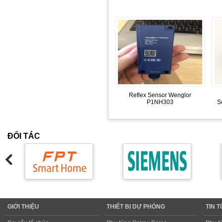
Reflex Sensor Wenglor
P1NH303
S
ĐỐI TÁC
GIỚI THIỆU
THIẾT BỊ DỰ PHÒNG
TIN 