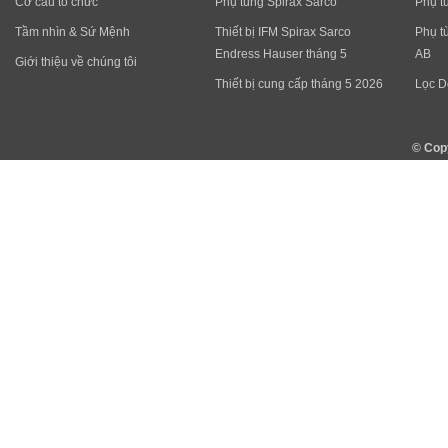
Cơ cấu tổ chức
Phụ tùng Spirax Sarco
Phụ t
Tầm nhìn & Sứ Mệnh
Thiết bị IFM Spirax Sarco
Phụ t
Endress Hauser tháng 5
AB
Giới thiệu về chúng tôi
Thiết bị cung cấp tháng 5 2026
Lọc D
© Cop