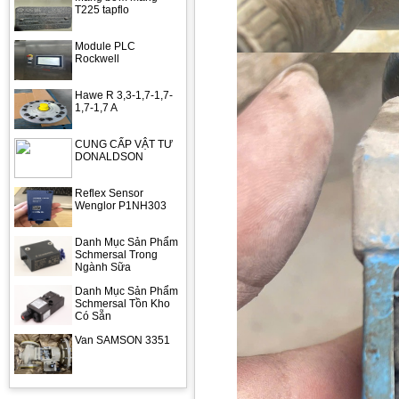
T225 tapflo
Module PLC
Rockwell
Hawe R 3,3-1,7-1,7-
1,7-1,7 A
CUNG CẤP VẬT TƯ
DONALDSON
Reflex Sensor
Wenglor P1NH303
Danh Mục Sản Phẩm
Schmersal Trong
Ngành Sữa
Danh Mục Sản Phẩm
Schmersal Tồn Kho
Có Sẵn
Van SAMSON 3351