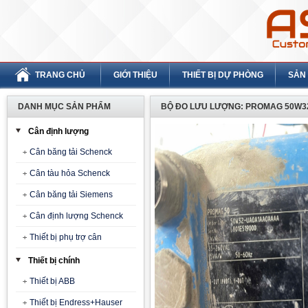
TRANG CHỦ
GIỚI THIỆU
THIẾT BỊ DỰ PHÒNG
SẢN
DANH MỤC SẢN PHẨM
BỘ ĐO LƯU LƯỢNG: PROMAG 50W32
Cân định lượng
Cân băng tải Schenck
Cân tàu hỏa Schenck
Cân băng tải Siemens
Cân định lượng Schenck
Thiết bị phụ trợ cân
Thiết bị chính
Thiết bị ABB
Thiết bị Endress+Hauser