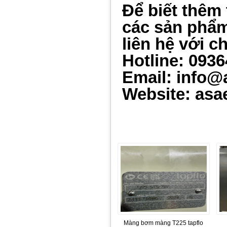
Để biết thêm 
các sản ph
ẩ
liên hệ với c
Hotline: 093
Email: info@
Website: asa
Màng bơm màng T225 tapflo