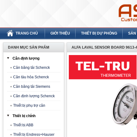
TRANG CHỦ
GIỚI THIỆU
THIẾT BỊ DỰ PHÒNG
SẢN
DANH MỤC SẢN PHẨM
ALFA LAVAL SENSOR BOARD 9613-4
Cân định lượng
Cân băng tải Schenck
Cân tàu hỏa Schenck
Cân băng tải Siemens
Cân định lượng Schenck
Thiết bị phụ trợ cân
Thiết bị chính
Thiết bị ABB
Thiết bị Endress+Hauser