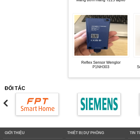
Màng bơm màng T225 tapflo
Reflex Sensor Wenglor
P1NH303
S
ĐỐI TÁC
GIỚI THIỆU
THIẾT BỊ DỰ PHÒNG
TIN 