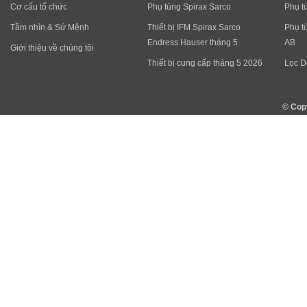
Cơ cấu tổ chức
Phụ tùng Spirax Sarco
Phụ t
Tầm nhìn & Sứ Mệnh
Thiết bị IFM Spirax Sarco
Phụ t
Endress Hauser tháng 5
AB
Giới thiệu về chúng tôi
Thiết bị cung cấp tháng 5 2026
Lọc D
© Cop