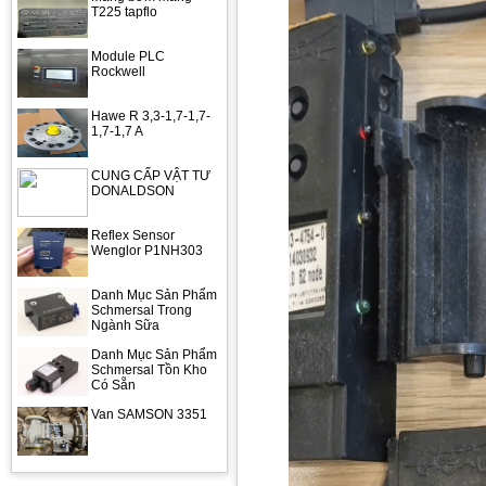
T225 tapflo
Module PLC
Rockwell
Hawe R 3,3-1,7-1,7-
1,7-1,7 A
CUNG CẤP VẬT TƯ
DONALDSON
Reflex Sensor
Wenglor P1NH303
Danh Mục Sản Phẩm
Schmersal Trong
Ngành Sữa
Danh Mục Sản Phẩm
Schmersal Tồn Kho
Có Sẵn
Van SAMSON 3351