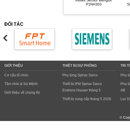
Reflex Sensor Wenglor
P1NH303
S
ĐỐI TÁC
GIỚI THIỆU
THIẾT BỊ DỰ PHÒNG
TIN 
Cơ cấu tổ chức
Phụ tùng Spirax Sarco
Phụ t
Tầm nhìn & Sứ Mệnh
Thiết bị IFM Spirax Sarco
Phụ t
Endress Hauser tháng 5
AB
Giới thiệu về chúng tôi
Thiết bị cung cấp tháng 5 2026
Lọc D
© Cop