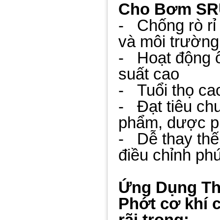
Cho Bơm SR
- Chống rò rỉ
và môi trường
- Hoạt động ổ
suất cao
- Tuổi thọ cao,
- Đạt tiêu ch
phẩm, dược 
- Dễ thay thế
điều chỉnh ph
Ứng Dụng Th
Phớt cơ khí
rãi trong: