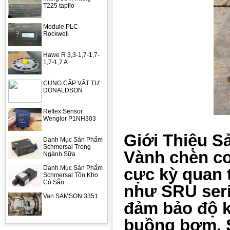
T225 tapflo
Module PLC
Rockwell
Hawe R 3,3-1,7-1,7-
1,7-1,7 A
CUNG CẤP VẬT TƯ
DONALDSON
Reflex Sensor
Wenglor P1NH303
Giới Thiệu 
Danh Mục Sản Phẩm
Schmersal Trong
Vành chèn cơ
Ngành Sữa
Danh Mục Sản Phẩm
cực kỳ quan 
Schmersal Tồn Kho
Có Sẵn
như SRU seri
Van SAMSON 3351
đảm bảo độ kí
buồng bơm. S