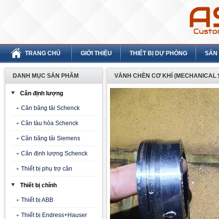
TRANG CHỦ
GIỚI THIỆU
THIẾT BỊ DỰ PHÒNG
SẢN
DANH MỤC SẢN PHẨM
VÀNH CHÈN CƠ KHÍ (MECHANICAL S
Cân định lượng
Cân băng tải Schenck
Cân tàu hỏa Schenck
Cân băng tải Siemens
Cân định lượng Schenck
Thiết bị phụ trợ cân
Thiết bị chính
Thiết bị ABB
Thiết bị Endress+Hauser