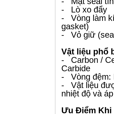
- Mặt seal tĩn
- Lò xo đẩy
- Vòng làm kí
gasket)
- Vỏ giữ (seal
Vật liệu phổ 
- Carbon / Ce
Carbide
- Vòng đệm: 
- Vật liệu đư
nhiệt độ và á
Ưu Điểm Khi