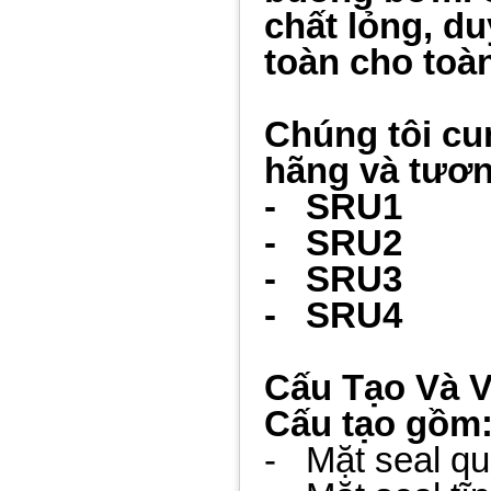
chất lỏng, du
toàn cho toà
Chúng tôi cu
hãng và tươn
- SRU1
- SRU2
- SRU3
- SRU4
Cấu Tạo Và V
Cấu tạo gồm
- Mặt seal qua