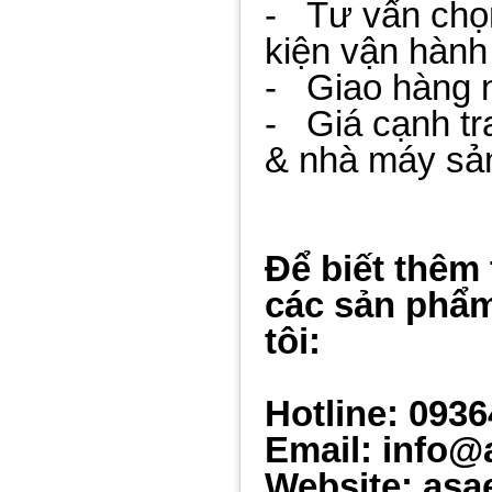
- Tư vấn chọn
kiện vận hành
- Giao hàng nh
- Giá cạnh tr
& nhà máy sả
Để biết thêm 
các sản phẩm
tôi:
Hotline: 093
Email: info@
Website: asa