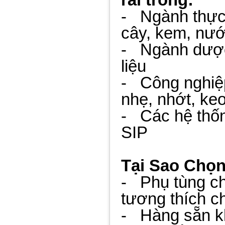
- Ngành thực
cây, kem, nước
- Ngành dược
liệu
- Công nghiệp
nhẹ, nhớt, ke
- Các hệ thốn
SIP
Tại Sao Chọ
- Phụ tùng ch
tương thích c
- Hàng sẵn k