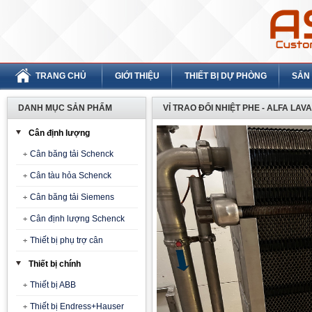
TRANG CHỦ
GIỚI THIỆU
THIẾT BỊ DỰ PHÒNG
SẢN
DANH MỤC SẢN PHẨM
VỈ TRAO ĐỔI NHIỆT PHE - ALFA LAV
Cân định lượng
Cân băng tải Schenck
Cân tàu hỏa Schenck
Cân băng tải Siemens
Cân định lượng Schenck
Thiết bị phụ trợ cân
Thiết bị chính
Thiết bị ABB
Thiết bị Endress+Hauser