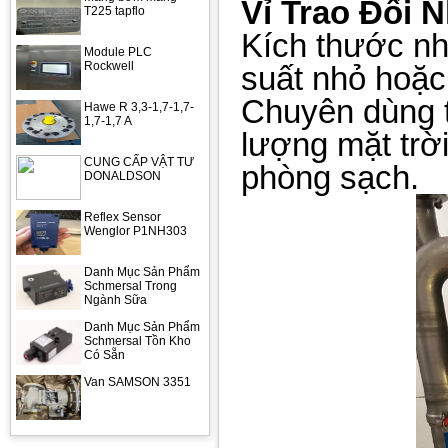
Vỉ Trao Đổi 
T225 tapflo
Kích thước nh
Module PLC
Rockwell
suất nhỏ hoặc
Chuyên dùng 
Hawe R 3,3-1,7-1,7-
1,7-1,7 A
lượng mặt trời
CUNG CẤP VẬT TƯ
phòng sạch.
DONALDSON
Reflex Sensor
Wenglor P1NH303
Danh Mục Sản Phẩm
Schmersal Trong
Ngành Sữa
Danh Mục Sản Phẩm
Schmersal Tồn Kho
Có Sẵn
Van SAMSON 3351