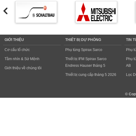
GIỚI THIỆU
THIẾT BỊ DỰ PHÒNG
TIN 
Cơ cấu tổ chức
Phụ tùng Spirax Sarco
Phụ t
Tầm nhìn & Sứ Mệnh
Thiết bị IFM Spirax Sarco
Phụ t
Endress Hauser tháng 5
AB
Giới thiệu về chúng tôi
Thiết bị cung cấp tháng 5 2026
Lọc D
© Cop