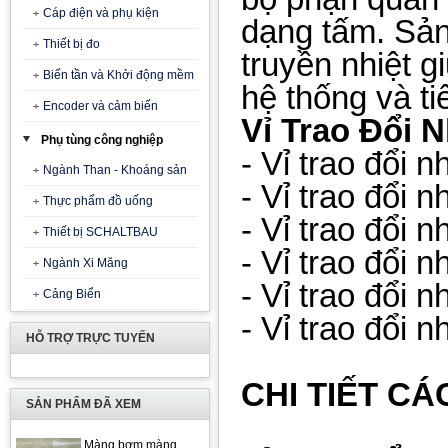
Cáp điện và phụ kiện
dạng tấm. Sản
Thiết bị đo
truyền nhiệt g
Biến tần và Khởi động mềm
hệ thống và t
Encoder và cảm biến
Vỉ Trao Đổi N
Phụ tùng công nghiệp
- Vỉ trao đổi 
Ngành Than - Khoáng sản
-
Vỉ trao đổi 
Thực phẩm đồ uống
-
Vỉ trao đổi 
Thiết bị SCHALTBAU
-
Vỉ trao đổi 
Ngành Xi Măng
-
Vỉ trao đổi n
Cảng Biển
-
Vỉ trao đổi n
HỖ TRỢ TRỰC TUYẾN
CHI TIẾT CÁ
SẢN PHẨM ĐÃ XEM
Màng bơm màng